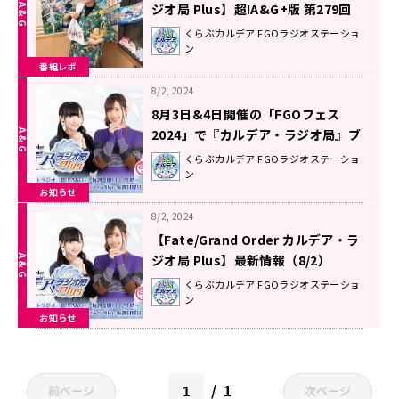
ジオ局 Plus】超!A&G+版 第279回
放送レポート
くらぶカルデア FGOラジオステーショ
ン
番組レポ
8/2, 2024
8月3日&4日開催の「FGOフェス
2024」で『カルデア・ラジオ局』ブ
ース出展決定！＆番組グッズを販
くらぶカルデア FGOラジオステーショ
ン
売！
お知らせ
8/2, 2024
【Fate/Grand Order カルデア・ラ
ジオ局 Plus】最新情報（8/2）
くらぶカルデア FGOラジオステーショ
ン
お知らせ
1
前ページ
次ページ