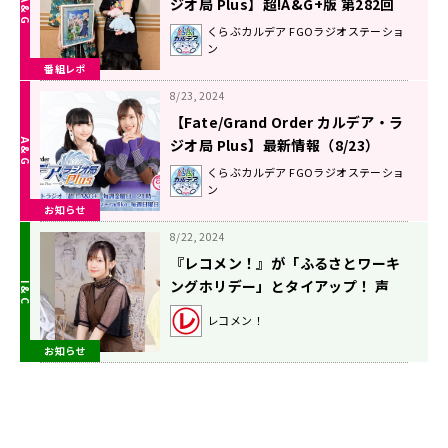
ジオ局 Plus】超!A&G+版 第282回
放送レポート
くらぶカルデア FGOラジオステーショ
ン
番組レポ
8/23, 2024
【Fate/Grand Order カルデア・ラ
ジオ局 Plus】最新情報（8/23）
くらぶカルデア FGOラジオステーショ
ン
お知らせ
8/22, 2024
『レコメン！』が「ふるさとワーキ
ングホリデー」とタイアップ！ 声
優・高橋李依が出演するオリジナル
レコメン！
ラジオドラマの放送が決定！ 8月22
お知らせ
日（木）スタート