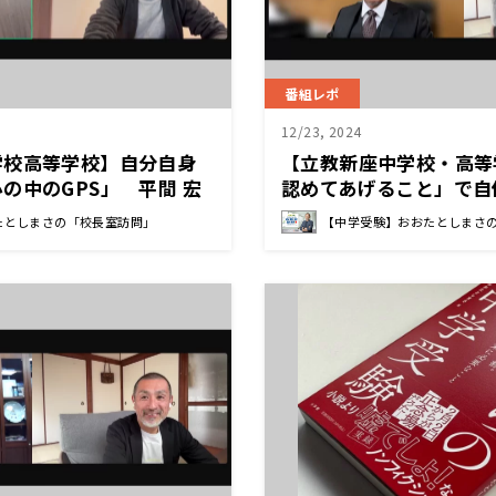
番組レポ
12/23, 2024
学校高等学校】自分自身
【立教新座中学校・高等
の中のGPS」 平間 宏
認めてあげること」で自
うになる 佐藤 忠博 校
たとしまさの「校長室訪問」
【中学受験】おおたとしまさ