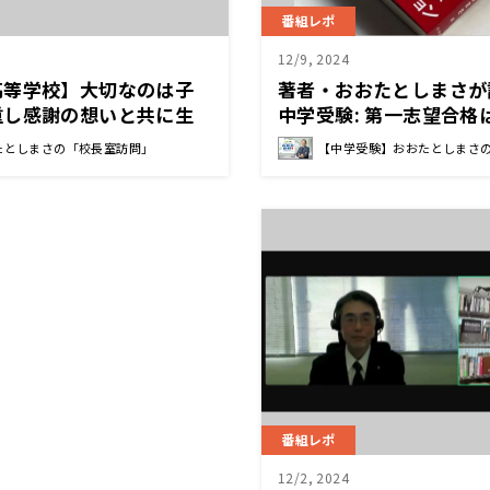
番組レポ
12/9, 2024
高等学校】大切なのは子
著者・おおたとしまさが
重し感謝の想いと共に生
中学受験: 第一志望合格
 勝広 校長先生
る結末に必要なこと』
たとしまさの「校長室訪問」
【中学受験】おおたとしまさ
番組レポ
12/2, 2024