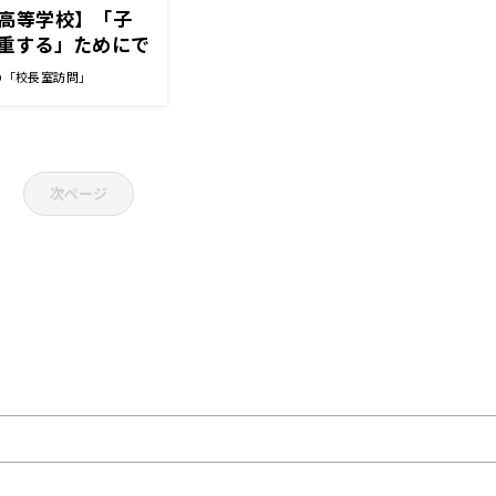
高等学校】「子
重する」ためにで
長先生
の「校長室訪問」
次ページ