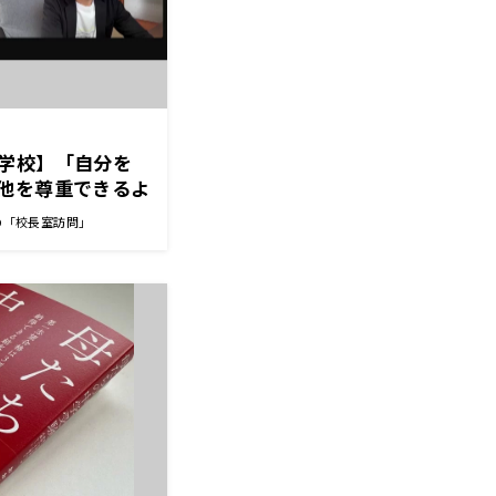
学校】「自分を
他を尊重できるよ
長先生
の「校長室訪問」