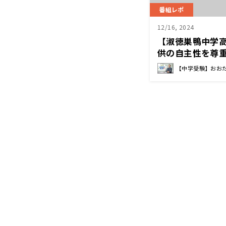
番組レポ
12/16, 2024
【淑徳巣鴨中学
供の自主性を尊
活すること 矢島
【中学受験】おお