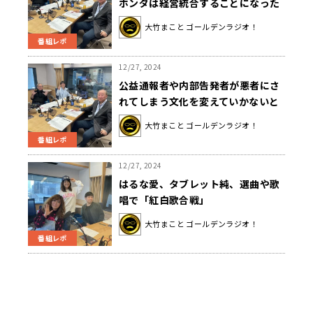
ホンダは経営統合することになった
のか？
大竹まこと ゴールデンラジオ！
番組レポ
12/27, 2024
公益通報者や内部告発者が悪者にさ
れてしまう文化を変えていかないと
マズイ？「公益通報できないと人事
大竹まこと ゴールデンラジオ！
権を握られた人が何か不正を告発す
番組レポ
る手段がなくなっちゃう」
12/27, 2024
はるな愛、タブレット純、選曲や歌
唱で「紅白歌合戦」
大竹まこと ゴールデンラジオ！
番組レポ