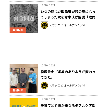
12/20, 2024
いつの間にか政倫審が禊の場になっ
てしまった訳を青木氏が解説「政倫
審の出席が党が公認するかしないか
大竹まこと ゴールデンラジオ！
という判断基準のうちの一つ」
番組レポ
12/20, 2024
松尾貴史「選挙のありようが変わっ
てきた」
大竹まこと ゴールデンラジオ！
番組レポ
12/20, 2024
子育てと介護が重なるダブルケア問