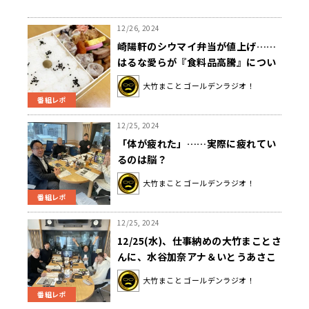
12/26, 2024
崎陽軒のシウマイ弁当が値上げ……
はるな愛らが『食料品高騰』につい
て語る
大竹まこと ゴールデンラジオ！
番組レポ
12/25, 2024
「体が疲れた」……実際に疲れてい
るのは脳？
大竹まこと ゴールデンラジオ！
番組レポ
12/25, 2024
12/25(水)、仕事納めの大竹まことさ
んに、水谷加奈アナ＆いとうあさこ
さんが労いの言葉『よくがんばっ
大竹まこと ゴールデンラジオ！
た、エライ、エライ！』
番組レポ