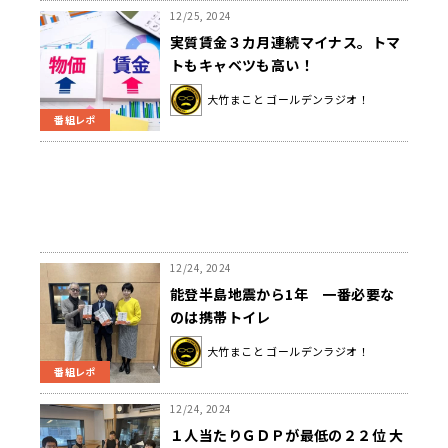
12/25, 2024
実質賃金３カ月連続マイナス。トマ
トもキャベツも高い！
大竹まこと ゴールデンラジオ！
番組レポ
12/24, 2024
能登半島地震から1年 一番必要な
のは携帯トイレ
大竹まこと ゴールデンラジオ！
番組レポ
12/24, 2024
１人当たりＧＤＰが最低の２２位 大