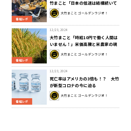
竹まこと「日本の低迷は結構続いて
いる」
大竹まこと ゴールデンラジオ！
番組レポ
12/23, 2024
大竹まこと「時給10円で働く人間は
いません！」米価高騰と米農家の現
状
大竹まこと ゴールデンラジオ！
番組レポ
12/23, 2024
死亡率はアメリカの3倍も！？ 大竹
が新型コロナの今に迫る
大竹まこと ゴールデンラジオ！
番組レポ