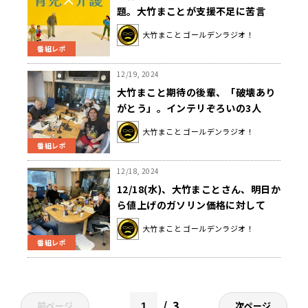
題。大竹まことが支援不足に苦言
大竹まこと ゴールデンラジオ！
番組レポ
12/19, 2024
大竹まこと期待の後輩、「破壊あり
がとう」。インテリぞろいの3人
組？
大竹まこと ゴールデンラジオ！
番組レポ
12/18, 2024
12/18(水)、大竹まことさん、明日か
ら値上げのガソリン価格に対して
「腹立たしい！」と怒りをあらわ
大竹まこと ゴールデンラジオ！
に！
番組レポ
3
前ページ
次ページ