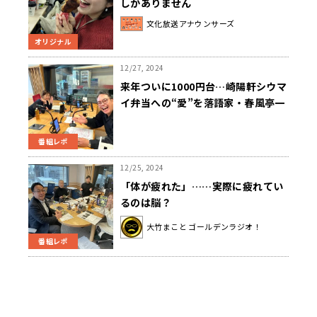
しかありません
文化放送アナウンサーズ
オリジナル
12/27, 2024
来年ついに1000円台…崎陽軒シウマ
イ弁当への“愛”を落語家・春風亭一
蔵が熱弁
番組レポ
12/25, 2024
「体が疲れた」……実際に疲れてい
るのは脳？
大竹まこと ゴールデンラジオ！
番組レポ