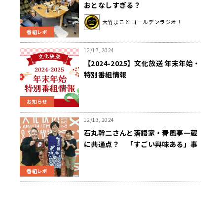
おとなしすぎる？
大竹まこと ゴールデンラジオ！
番組レポ
12/17, 2024
【2024-2025】文化放送 年末年始・
特別番組情報
お知らせ
12/13, 2024
石丸幹二さんと落語家・春風亭一蔵
に共通点？ 「すごい興味ある」事
とは
番組レポ