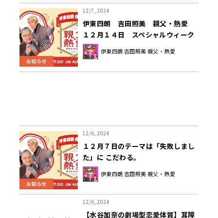
12/7, 2024
伊東四朗 吉田照美 親父・熱愛
１２月１４日 スペシャルウィーク
は 『凄いオチのある話にこだわ
伊東四朗 吉田照美 親父・熱愛
る』
お知らせ
12/6, 2024
１２月７日のテーマは「失敗しまし
た」に こだわる。
伊東四朗 吉田照美 親父・熱愛
お知らせ
12/6, 2024
【水谷加奈の劇場型恋愛体質】耳障