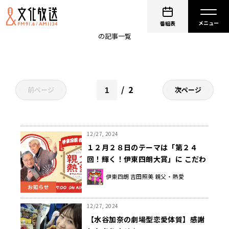
水谷加奈
番組表
の記事一覧
2
前ページ
次ページ
12/27, 2024
１２月２８日のテーマは「第２４
回！輝く！伊東四朗大賞」に こだわ
る。
伊東四朗 吉田照美 親父・熱愛
お知らせ
12/27, 2024
【水谷加奈の劇場型恋愛体質】感謝