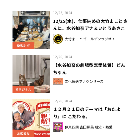
12/25, 2024
12/25(水)、仕事納めの大竹まことさ
んに、水谷加奈アナ＆いとうあさこ
さんが労いの言葉『よくがんばっ
大竹まこと ゴールデンラジオ！
た、エライ、エライ！』
番組レポ
12/20, 2024
【水谷加奈の劇場型恋愛体質】どん
ちゃん
文化放送アナウンサーズ
オリジナル
12/20, 2024
１２月２１日のテーマは「おたよ
り」に こだわる。
伊東四朗 吉田照美 親父・熱愛
お知らせ