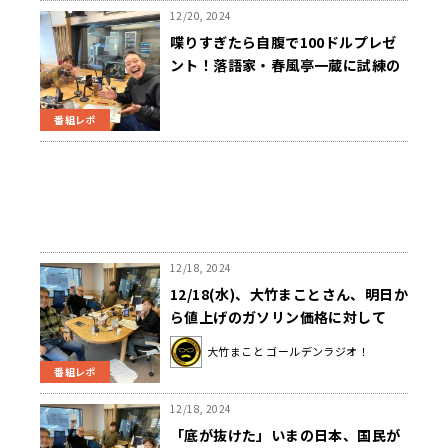
12/20, 2024
喋りすぎたら自腹で100ドルプレゼ
ント！落語家・春風亭一蔵に試練の
企画が進行中
番組レポ
12/18, 2024
12/18(水)、大竹まことさん、明日か
ら値上げのガソリン価格に対して
「腹立たしい！」と怒りをあらわ
大竹まこと ゴールデンラジオ！
に！
番組レポ
12/18, 2024
「底が抜けた」いまの日本、国民が