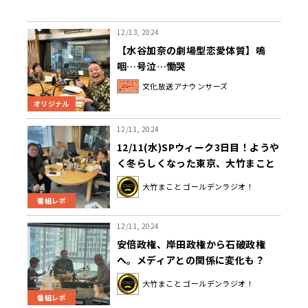
12/13, 2024
【水谷加奈の劇場型恋愛体質】嗚
咽…号泣…慟哭
文化放送アナウンサーズ
オリジナル
12/11, 2024
12/11(水)SPウィーク3日目！ようや
く冬らしくなった東京、大竹まこと
さんはノドがイガイガ…カゼ…なの
大竹まこと ゴールデンラジオ！
か…！？ゲストはビデオジャーナリ
番組レポ
ストの神保哲生氏！！
12/11, 2024
安倍政権、岸田政権から石破政権
へ。メディアとの関係に変化も？
大竹まこと ゴールデンラジオ！
番組レポ