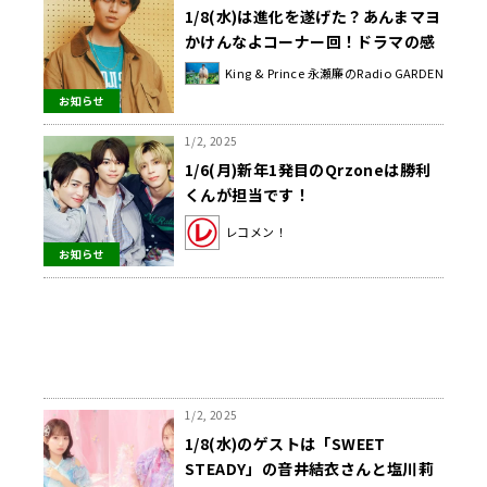
1/8(水)は進化を遂げた？あんまマヨ
かけんなよコーナー回！ドラマの感
想も待ってます🎶
King & Prince 永瀬廉のRadio GARDEN
お知らせ
1/2, 2025
1/6(月)新年1発目のQrzoneは勝利
くんが担当です！
レコメン！
お知らせ
1/2, 2025
1/8(水)のゲストは「SWEET
STEADY」の音井結衣さんと塩川莉