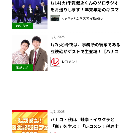
1/14(火)千賀健永くんのソロラジオ
をお送りします！年末年始のキスマ
イは？
Kis-My-Ft2 キスマイRadio
お知らせ
1/7, 2025
1/7(火)今夜は、事務所の後輩である
豆鉄砲がゲストで生登場！【ハナコ
秋山寛貴のレコメン！】
レコメン！
番組レポ
1/7, 2025
ハナコ・秋山、蛙亭・イワクラと
「税」を学ぶ！「レコメン！税理士