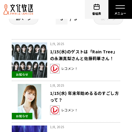
番組表
3
前ページ
次ページ
1/9, 2025
1/15(水)のゲストは「Rain Tree」
の永瀬真梨さんと佐藤莉華さん！
【矢吹奈子のレコメン！】
レコメン！
お知らせ
1/8, 2025
1/15(水) 年末年始めるるのすごし方
って？
レコメン！
お知らせ
1/8, 2025