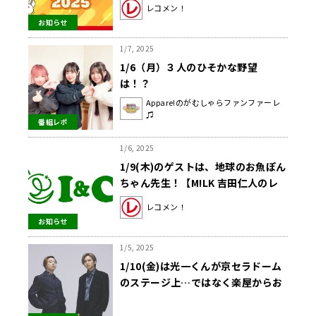
記念日フェア2025」2月23日（日）
レコメン！
開催 文化放送メディアプラスホー
お知らせ
ル【100名・無料招待】
1/7, 2025
1/6（月）３人のひそかな野望
は！？
Appare!のがむしゃらファンファーレ
♫
番組レポ
1/6, 2025
1/9(木)のゲストは、地球のお魚ぽん
ちゃん先生！【M!LK 吉田仁人のレ
コメン！】
レコメン！
お知らせ
1/5, 2025
1/10(金)は光一くんが京セラドーム
のステージ上…ではなく楽屋からお
届け！