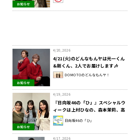
お知らせ
4/20, 2026
4/21(火)のどんなもんヤは光一くん
&剛くん、2人でお届けします🎶
DOMOTOのどんなもんヤ！
お知らせ
4/19, 2026
『日向坂46の「ひ」』スペシャルウ
ィークは上村ひなの、森本茉莉、高
井俐香が登場！ 「7回目のひな誕
日向坂46の「ひ」
祭」の裏話＆新コーナースタート
お知らせ
4/17, 2026