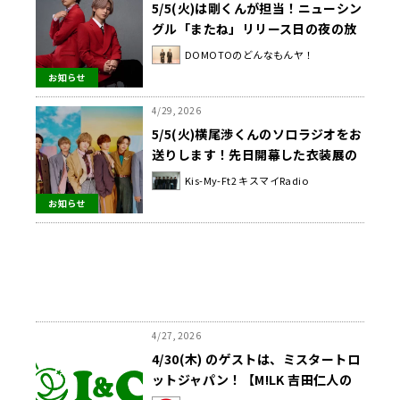
5/5(火)は剛くんが担当！ニューシン
グル「またね」リリース日の夜の放
送です💿
DOMOTOのどんなもんヤ！
お知らせ
4/29, 2026
5/5(火)横尾渉くんのソロラジオをお
送りします！先日開幕した衣装展の
お話！
Kis-My-Ft2 キスマイRadio
お知らせ
4/27, 2026
4/30(木) のゲストは、ミスタートロ
ットジャパン！【M!LK 吉田仁人の