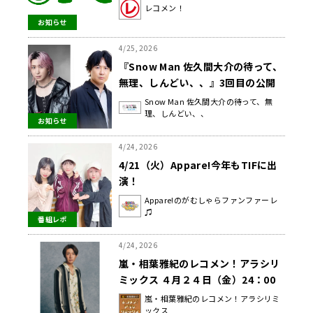
レコメン！】
レコメン！
お知らせ
4/25, 2026
『Snow Man 佐久間大介の待って、
無理、しんどい、、』3回目の公開
収録イベントを開催！ 第1部のゲス
Snow Man 佐久間大介の待って、無
理、しんどい、、
トに声優・杉田智和が出演決定
お知らせ
4/24, 2026
4/21（火）Appare!今年もTIFに出
演！
Appare!のがむしゃらファンファーレ
♫
番組レポ
4/24, 2026
嵐・相葉雅紀のレコメン！アラシリ
ミックス ４月２４日（金）24：00
から放送！
嵐・相葉雅紀のレコメン！アラシリミ
ックス