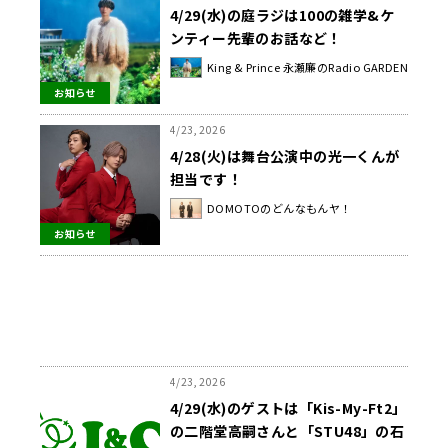
4/29(水)の庭ラジは100の雑学&ケ
ンティー先輩のお話など！
King & Prince 永瀬廉のRadio GARDEN
お知らせ
4/23, 2026
4/28(火)は舞台公演中の光一くんが
担当です！
DOMOTOのどんなもんヤ！
お知らせ
4/23, 2026
4/29(水)のゲストは「Kis-My-Ft2」
の二階堂高嗣さんと「STU48」の石