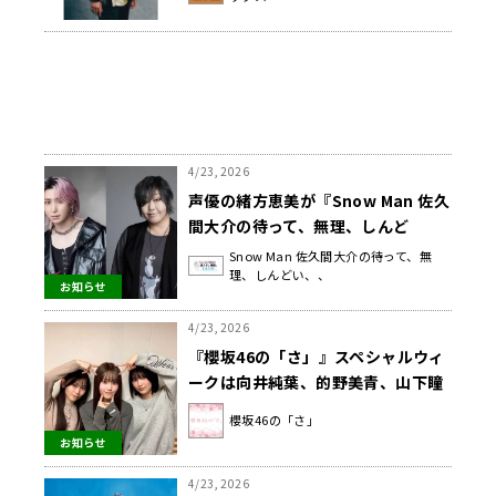
4/23, 2026
声優の緒方恵美が『Snow Man 佐久
間大介の待って、無理、しんど
い、、』に初登場！ 大事にしている
Snow Man 佐久間大介の待って、無
理、しんどい、、
「声優」についての思いを明かす
お知らせ
4/23, 2026
『櫻坂46の「さ」』スペシャルウィ
ークは向井純葉、的野美青、山下瞳
月が登場！ “メロいエピソード”に思
櫻坂46の「さ」
わず悶絶!?
お知らせ
4/23, 2026