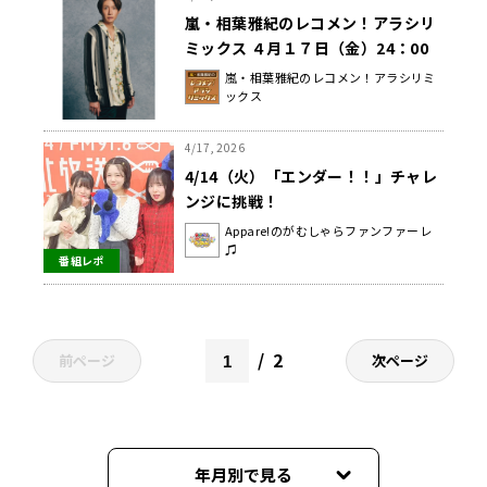
嵐・相葉雅紀のレコメン！アラシリ
ミックス ４月１７日（金）24：00
から放送！
嵐・相葉雅紀のレコメン！アラシリミ
ックス
4/17, 2026
4/14（火）「エンダー！！」チャレ
ンジに挑戦！
Appare!のがむしゃらファンファーレ
♫
番組レポ
2
前ページ
次ページ
年月別で見る