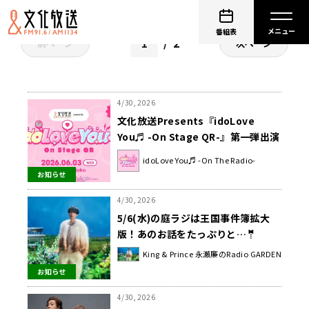
番組表
2
前ページ
次ページ
4/30, 2026
文化放送Presents『idoLove
You♬ -On Stage QR-』第一弾出演
アーティスト発表！
idoLove You♬ -On The Radio-
お知らせ
4/30, 2026
5/6(水)の庭ラジは王国事件簿拡大
版！あのお話をたっぷりと…🤵
King & Prince 永瀬廉のRadio GARDEN
お知らせ
4/30, 2026