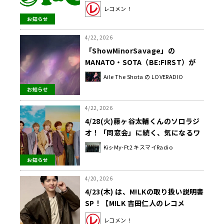
田千穂さん！【矢吹奈子のレコメ
レコメン！
ン！】
お知らせ
4/22, 2026
「ShowMinorSavage」の
MANATO・SOTA（BE:FIRST）が
『Aile The Shota の
Aile The Shota の LOVERADIO
LOVERADIO』初の生配信にゲスト
お知らせ
出演決定！
4/22, 2026
4/28(火)藤ヶ谷太輔くんのソロラジ
オ！「同窓会」に続く、気になるワ
ードが・・・
Kis-My-Ft2 キスマイRadio
お知らせ
4/20, 2026
4/23(木) は、M!LKの取り扱い説明書
SP！【M!LK 吉田仁人のレコメ
ン！】
レコメン！