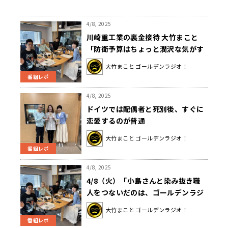
4/8, 2025
川崎重工業の裏金接待 大竹まこと
「防衛予算はちょっと潤沢な気がす
る」
大竹まこと ゴールデンラジオ！
番組レポ
4/8, 2025
ドイツでは配偶者と死別後、すぐに
恋愛するのが普通
大竹まこと ゴールデンラジオ！
番組レポ
4/8, 2025
4/8（火）「小島さんと染み抜き職
人をつないだのは、ゴールデンラジ
オ！？」
大竹まこと ゴールデンラジオ！
番組レポ