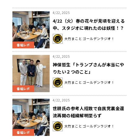
4/22, 2025
4/22（火）春の花々が見頃を迎える
中、スタジオに現れたのは妖怪！？
大竹まこと ゴールデンラジオ！
番組レポ
4/22, 2025
神保哲生「トランプさんが本当にや
りたい２つのこと」
大竹まこと ゴールデンラジオ！
番組レポ
4/22, 2025
世耕氏の参考人招致で自民党裏金還
流再開の経緯解明至らず
大竹まこと ゴールデンラジオ！
番組レポ