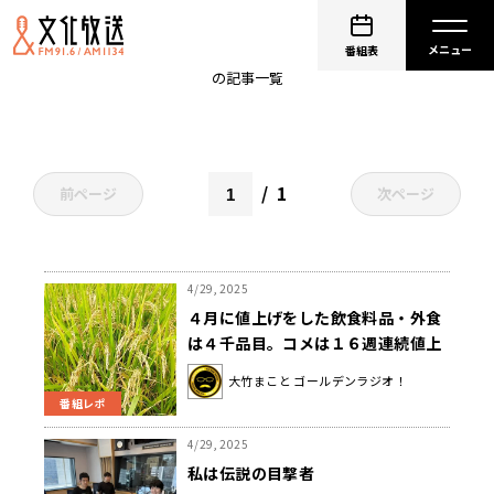
小島慶子
番組表
の記事一覧
1
前ページ
次ページ
4/29, 2025
４月に値上げをした飲食料品・外食
は４千品目。コメは１６週連続値上
げ。
大竹まこと ゴールデンラジオ！
番組レポ
4/29, 2025
私は伝説の目撃者