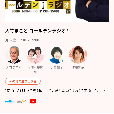
大竹まこと ゴールデンラジオ！
月〜金 11:30～15:00
大竹まこと
阿佐ヶ谷姉
小島慶子
水谷加奈
妹
その他の主な出演者
“面白い”けれど”真剣に”、”くだらない”けれど”正直に”。 …