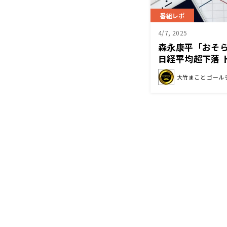
番組レポ
4/7, 2025
森永康平「おそ
日経平均超下落 
大竹まこと ゴール