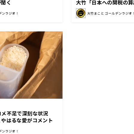
が聞く
大竹「日本への関税の算
デンラジオ！
大竹まこと ゴールデンラジオ
コメ不足で深刻な状況
とやはるな愛がコメント
デンラジオ！