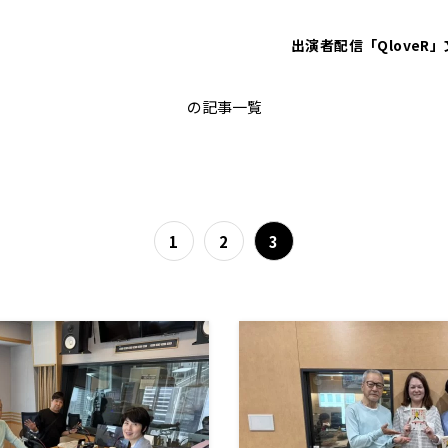
出演者
配信「QloveR」
ゴールデンラジオ
の記事一覧
1
2
3