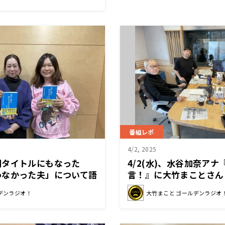
番組レポ
4/2, 2025
刊タイトルにもなった
4/2(水)、水谷加奈ア
わなかった夫」について語
言！』に大竹まことさん
ナ『反対運動があちこち
デンラジオ！
大竹まこと ゴールデンラジオ