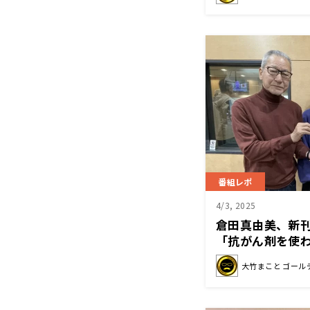
番組レポ
4/3, 2025
倉田真由美、新
「抗がん剤を使
る
大竹まこと ゴール