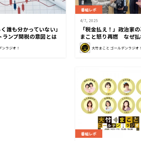
番組レポ
4/7, 2025
らく誰も分かっていない」
「税金払え！」政治家の
トランプ関税の意図とは
まこと怒り再燃 なぜ払
官に聞く
デンラジオ！
大竹まこと ゴールデンラジオ
番組レポ