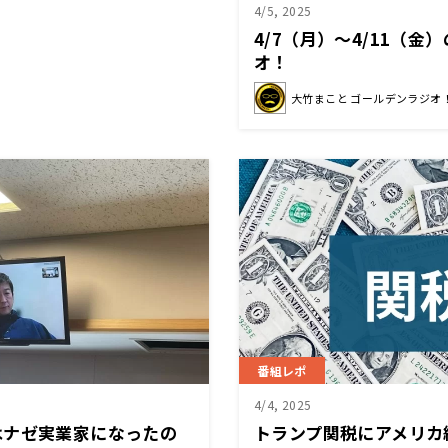
4/5, 2025
4/7（月）～4/11（金
オ！
大竹まこと ゴールデンラジオ
番組レポ
4/4, 2025
はナゼ実業家になったの
トランプ関税にアメリ