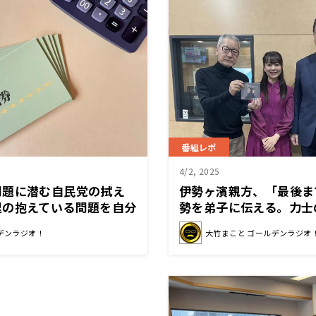
番組レポ
4/2, 2025
問題に潜む自民党の拭え
伊勢ヶ濱親方、「最後ま
理の抱えている問題を自分
勢を弟子に伝える。力士
言い訳をした」
い？
デンラジオ！
大竹まこと ゴールデンラジオ