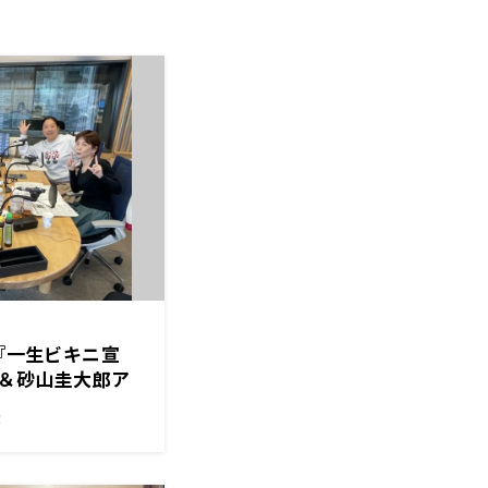
ナ『一生ビキニ宣
＆砂山圭大郎ア
で…』
！