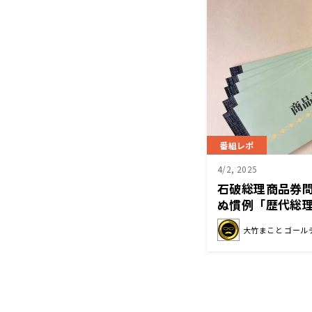
番組レポ
4/2, 2025
石破総理商品券
ぬ慣例「歴代総
だけに集約して
大竹まこと ゴール