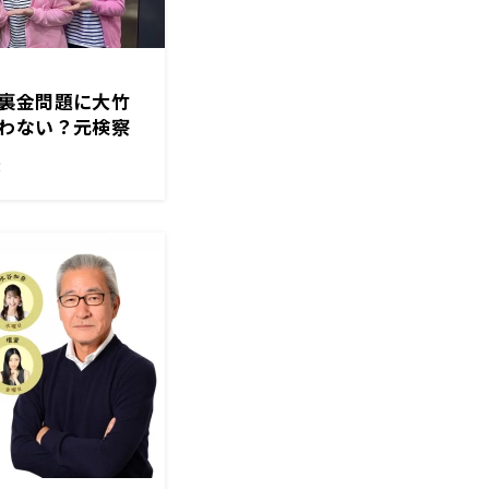
裏金問題に大竹
わない？元検察
！