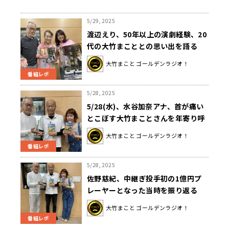
5/29, 2025
渡辺えり、50年以上の演劇経験、20
代の大竹まこととの思い出を語る
大竹まこと ゴールデンラジオ！
番組レポ
5/28, 2025
5/28(水)、水谷加奈アナ、首が痛い
とこぼす大竹まことさんを年寄り呼
ばわり！？大竹さんは、水谷アナの
大竹まこと ゴールデンラジオ！
加齢による髪質の変化を見抜いて猛
番組レポ
反撃！？
5/28, 2025
佐野慈紀、中継ぎ投手初の1億円プ
レーヤーとなった当時を振り返る
大竹まこと ゴールデンラジオ！
番組レポ