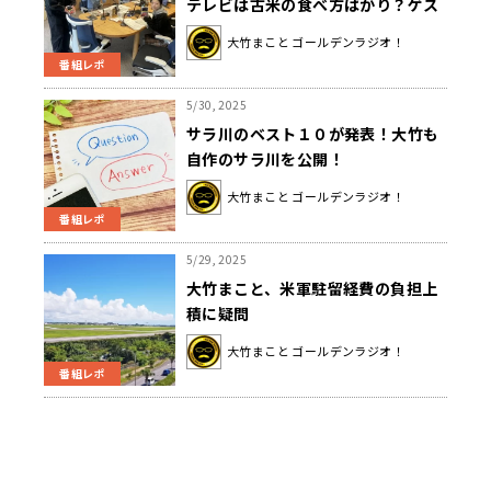
テレビは古米の食べ方ばかり？ゲス
トに大竹納得
大竹まこと ゴールデンラジオ！
番組レポ
5/30, 2025
サラ川のベスト１０が発表！大竹も
自作のサラ川を公開！
大竹まこと ゴールデンラジオ！
番組レポ
5/29, 2025
大竹まこと、米軍駐留経費の負担上
積に疑問
大竹まこと ゴールデンラジオ！
番組レポ