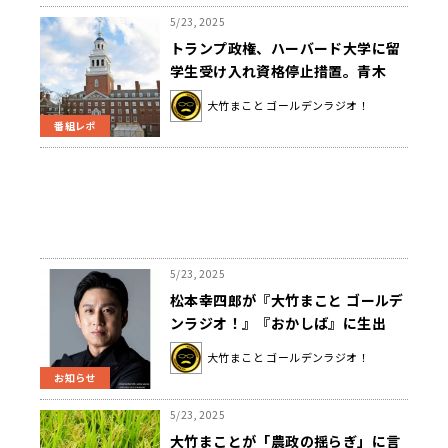
5/23, 2025
トランプ政権、ハーバード大学に留
学生受け入れ資格停止措置。青木
「学問の自治も大学の独立も何もな
大竹まこと ゴールデンラジオ！
い」
番組レポ
5/23, 2025
松本幸四郎が『大竹まこと ゴールデ
ンラジオ！』『おかしば』に生出
演！ 「鬼平犯科帳」への思いを語る
大竹まこと ゴールデンラジオ！
お知らせ
5/23, 2025
大竹まことが「農政の揺らぎ」に言