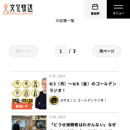
ゴールデンラジオ
番組表
の記事一覧
3
前ページ
次ページ
5/31, 2025
6/2（月）～6/6（金）のゴールデン
ラジオ！
大竹まこと ゴールデンラジオ！
番組レポ
5/30, 2025
「どうせ視聴者はわかんない」なぜ