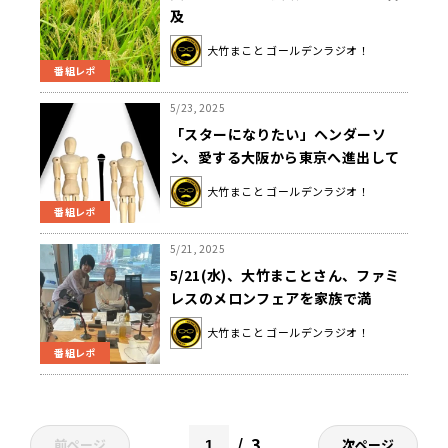
及
大竹まこと ゴールデンラジオ！
番組レポ
5/23, 2025
「スターになりたい」ヘンダーソ
ン、愛する大阪から東京へ進出して
きた理由を語る
大竹まこと ゴールデンラジオ！
番組レポ
5/21, 2025
5/21(水)、大竹まことさん、ファミ
レスのメロンフェアを家族で満
喫！？近いうちに配膳ロボは片付け
大竹まこと ゴールデンラジオ！
もできるようになる！？
番組レポ
3
前ページ
次ページ