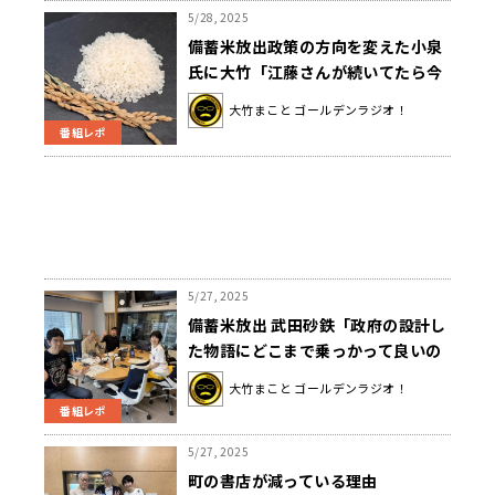
5/28, 2025
備蓄米放出政策の方向を変えた小泉
氏に大竹「江藤さんが続いてたら今
の形にはなってない」
大竹まこと ゴールデンラジオ！
番組レポ
5/27, 2025
備蓄米放出 武田砂鉄「政府の設計し
た物語にどこまで乗っかって良いの
か」
大竹まこと ゴールデンラジオ！
番組レポ
5/27, 2025
町の書店が減っている理由