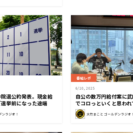
番組レポ
6/10, 2025
参院選公約発表。現金給
自公の数万円給付案に武
「選挙前になった途端
でコロっといくと思われ
。普段から一生懸命やれ
められている。」
デンラジオ！
大竹まこと ゴールデンラジオ