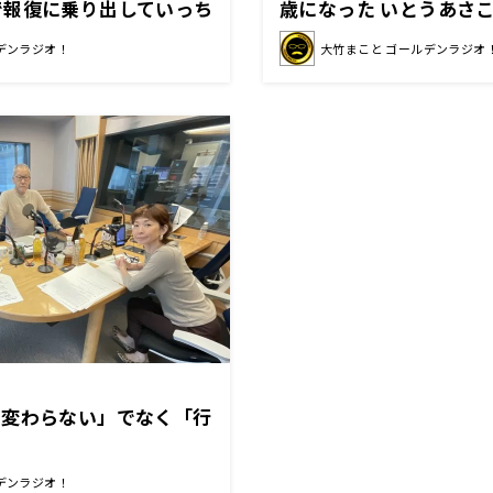
で報復に乗り出していっち
歳になった いとうあさ
と怖い」
ゲストはビデオジャーナ
デンラジオ！
大竹まこと ゴールデンラジオ
氏！選挙に行けば政権交
も変わらない」でなく「行
デンラジオ！