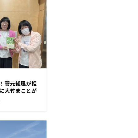
！菅元総理が拒
に大竹まことが
！