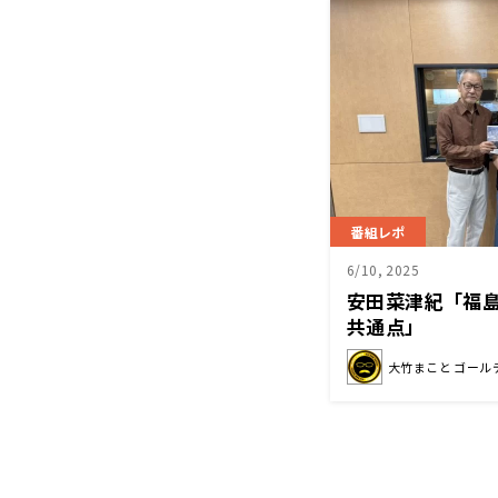
番組レポ
6/10, 2025
安田菜津紀「福
共通点」
大竹まこと ゴール