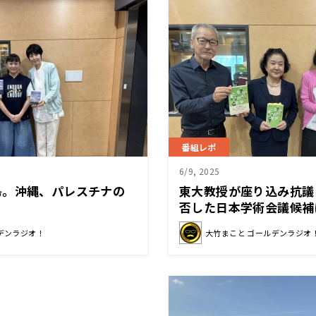
番組レポ
6/9, 2025
島。沖縄、パレスチナの
東大教授が座り込み抗議
否した日本学術会議候補
聞く
デンラジオ！
大竹まこと ゴールデンラジオ