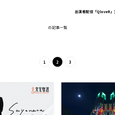
出演者
配信「QloveR」
ゴールデンラジオ
の記事一覧
1
2
3