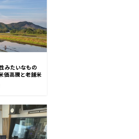
性みたいなもの
米価高騰と老舗米
！