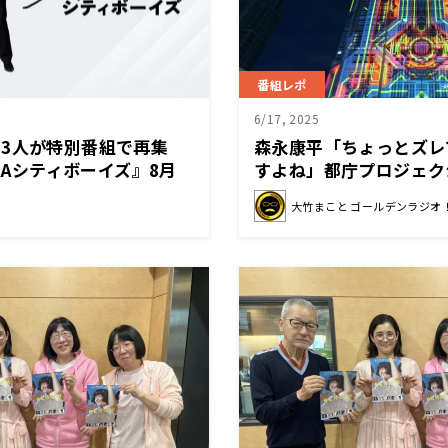
番組レポ
6/17, 2025
3人が特別番組で再集
森永康平「ちょっとズレ
ARAシティボーイズ』8月
すよね」都庁プロジェク
グ 必要？不要？
大竹まこと ゴールデンラジオ