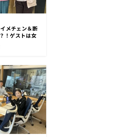
のイメチェン＆断
？！ゲストは女
た。
！