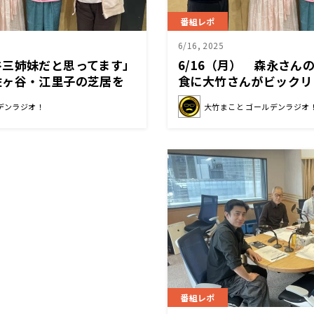
番組レポ
6/16, 2025
谷三姉妹だと思ってます」
6/16（月） 森永さん
佐ヶ谷・江里子の芝居を
食に大竹さんがビックリ
優・石田ひかりさんでし
デンラジオ！
大竹まこと ゴールデンラジオ
番組レポ