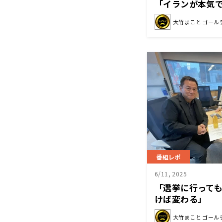
「イランが本気
ゃうことになる
大竹まこと ゴール
番組レポ
6/11, 2025
「選挙に行って
けば変わる」
大竹まこと ゴール