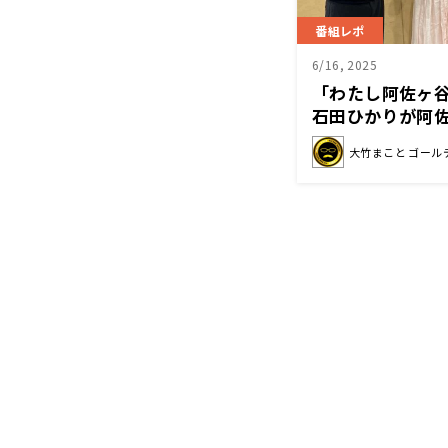
番組レポ
6/16, 2025
「わたし阿佐ヶ
石田ひかりが阿
褒める
大竹まこと ゴール