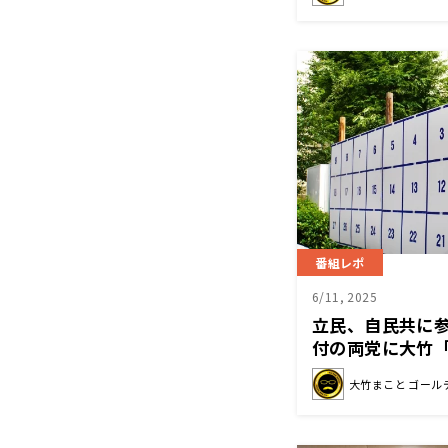
番組レポ
6/11, 2025
立民、自民共に
付の両党に大竹
の、ご機嫌取り
大竹まこと ゴール
ばいい」