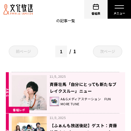
Nuance
番組表
の記事一覧
1
前ページ
次ページ
11/5, 2025
斉藤壮馬「自分にとっても新たなブ
レイクスルー」ニュー
EP『Nuance』に込めた想い！
A&Gメディアステーション FUN
MORE TUNE
番組レポ
11/3, 2025
【ふぁんも放送後記】ゲスト：斉藤