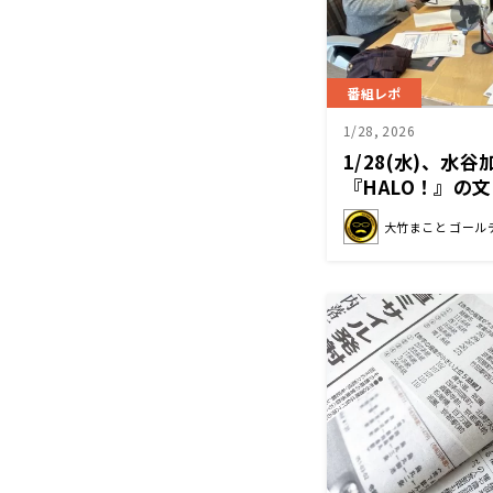
番組レポ
1/28, 2026
1/28(水)、水
『HALO！』の
タスとキャベツ
大竹まこと ゴール
も！？