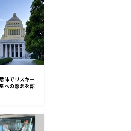
意味でリスキー
挙への懸念を語
！