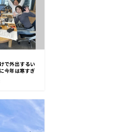
っかけで外出するい
に今年は寒すぎ
ために大事な三
！
、乳首！？