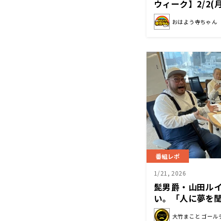
ウィーク】2/2
ゲスト＆特別企
おはよう寺ちゃん
週間
番組レポ
1/21, 2026
髭男爵・山田ルイ
い。「人に夢を
大竹まこと ゴール