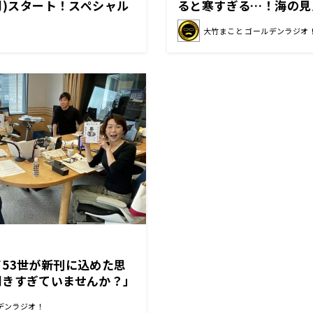
(月)スタート！スペシャル
ると寒すぎる…！海の見
画やプレゼントが満載の1
見える景色どっちがいい
大竹まこと ゴールデンラジオ
53世が新刊に込めた思
聞きすぎていませんか？」
デンラジオ！