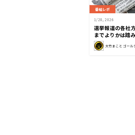
番組レポ
1/28, 2026
選挙報道の各社
までよりかは踏
という意思の表
大竹まこと ゴール