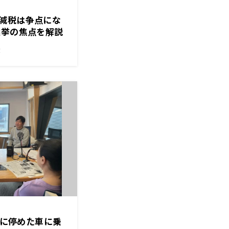
減税は争点にな
選挙の焦点を解説
！
で外に停めた車に乗