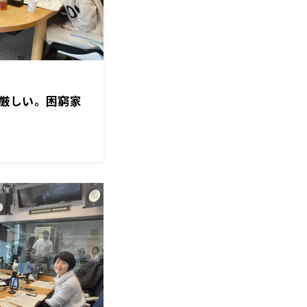
厳しい。困窮家
！