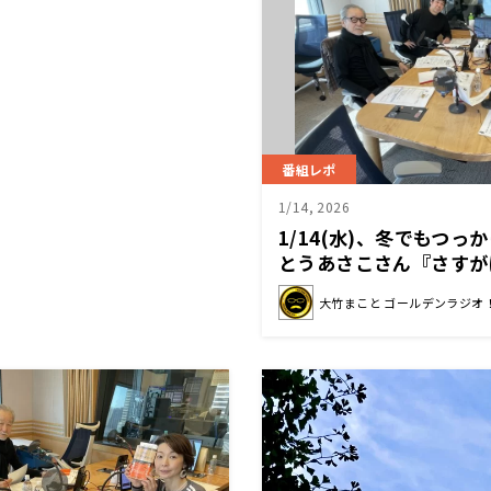
番組レポ
1/14, 2026
1/14(水)、冬でもつ
とうあさこさん『さすが
る…』身体を冷やさない
大竹まこと ゴールデンラジオ
つのクビは…足首、手首