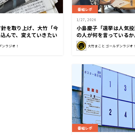
番組レポ
1/27, 2026
方針を取り上げ、大竹「今
小島慶子「選挙は人気投
み込んで、変えていきたい
の人が何を言っているか
れ」
か。」
デンラジオ！
大竹まこと ゴールデンラジオ
番組レポ