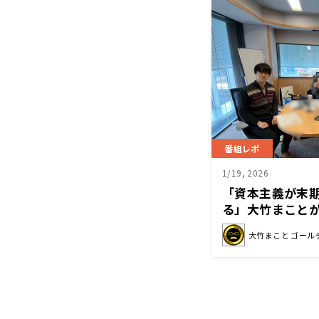
番組レポ
1/19, 2026
「資本主義が末
る」大竹まこと
長とは？
大竹まこと ゴール