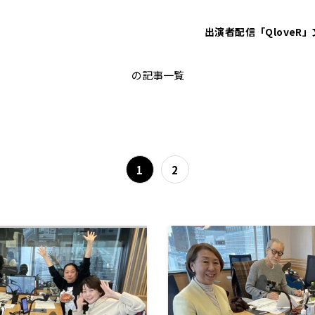
出演者
配信「QloveR」
ゴールデンラジオ
の記事一覧
1
2