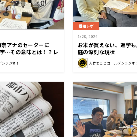
番組レポ
1/28, 2026
谷加奈アナのセーターに
お米が買えない、進学も
文字…その意味とは！？レ
庭の深刻な現状
どっちがイイか論争
デンラジオ！
大竹まこと ゴールデンラジオ