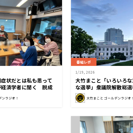
番組レポ
1/19, 2026
期症状だとは私も思って
大竹まこと「いろいろな
が経済学者に聞く 脱成
な選挙」衆議院解散総選
る
デンラジオ！
大竹まこと ゴールデンラジオ