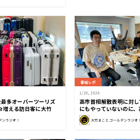
番組レポ
1/20, 2026
去最多オーバーツーリズ
高市首相解散表明に対し
年々増える訪日客に大竹
にもやっていないのに、
ク問題がある」
問われても。」
デンラジオ！
大竹まこと ゴールデンラジオ