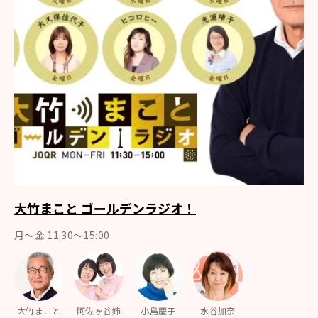
大竹まこと ゴールデンラジオ！
月〜金 11:30～15:00
大竹まこと
阿佐ヶ谷姉
小島慶子
水谷加奈