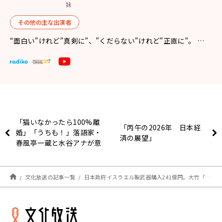
妹
その他の主な出演者
“面白い”けれど”真剣に”、”くだらない”けれど”正直に”。 …
「猫いなかったら100%離
「丙午の2026年 日本経
婚」「うちも！」落語家・
済の展望」
春風亭一蔵と水谷アナが意
気投合？
文化放送の記事一覧
日本政府イスラエル製武器購入241億円。大竹「ガザ侵攻してるイスラエルから購入し続けるのはどうなんだろう」