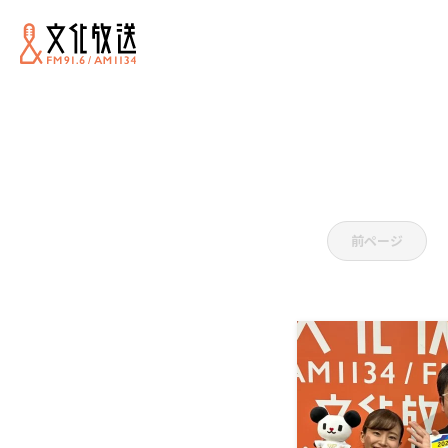
H
前ページ