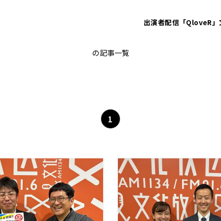
出演者
配信「QloveR」
ENNGE presents BIZ-TECH Loun
の記事一覧
1