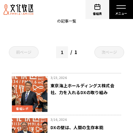
HENNGE presents BIZ-TECH Lounge
番組表
の記事一覧
1
前ページ
次ページ
3/23, 2026
東京海上ホールディングス株式会
社、力を入れるDXの取り組み
番組レポ
3/16, 2026
DXの壁は、人間の生存本能