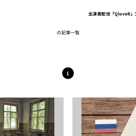
出演者
配信「QloveR」
上念司
の記事一覧
1