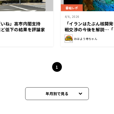
番組レポ
4/6, 2026
賢いね」高市内閣支持
「イランはたぶん核開発
ほど低下の結果を評論家
戦交渉の今後を解説…「
ない」
おはよう寺ちゃん
1
年月別で見る
2026年08月