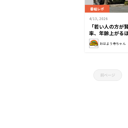
番組レポ
4/13, 2026
「若い人の方が
率、年齢上がる
分析
おはよう寺ちゃん
前ページ