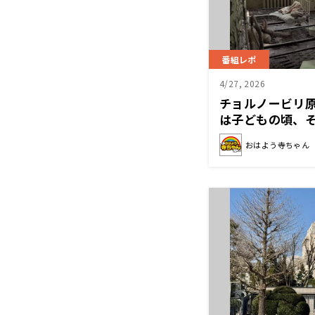
番組レポ
4/27, 2026
チョルノービリ
は子どもの頃、
い…」
おはよう寺ちゃん