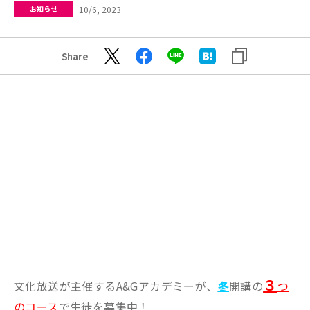
10/6, 2023
お知らせ
Share
３
文化放送が主催するA&Gアカデミーが、
冬
開講の
つ
のコース
で生徒を募集中！