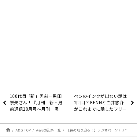
100代目「新」男前＝黒田
ペンのインクが出ない話は
崇矢さん！『月刊 新・男
2回目？KENNと白井悠介
前通信10月号～月刊 黒
がこれまでに話したフリー
田崇矢』
トークの内容について振り
返る！～10月4日
「BUSTAFELLOWS
A&G TOP
A&Gの記事一覧
【締め切り迫る！】ラジオパーソナリティ＆イベントD＆動画コース生徒募集中！【A＆Gアカデミー】
RADIO」