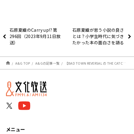
石原夏織のCarry up!? 第
石原夏織が思う小説の良さ
296回（2023年9月11日放
とは？小学生時代に気づき
送）
たかった本の面白さを語る
～9月11日放送『石原夏織
のCarry up!?』
A&G TOP
A&Gの記事一覧
【BAD TOWN REVERSAL の THE CATCH】9月14日のテーマは？
メニュー