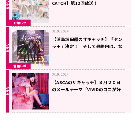
CATCH】第12回放送！
お知らせ
3/19, 2024
【浦島坂田船のザキャッチ】『セン
ラ王』決定！ そして最終回は、な
んと！“映像付き生放送”です！！
番組レポ
3/19, 2024
【ASCAのザキャッチ】３月２０日
のメールテーマ「VIVIDのココが好
き！」＆「メキシコ」の思い出や、
知っていることを募集！