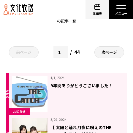
A&G ARTIST ZONE THE CATCH
番組表
の記事一覧
44
前ページ
次ページ
4/1, 2024
9年間ありがとうございました！
お知らせ
3/29, 2024
【 太陽と踊れ月夜に唄えのTHE