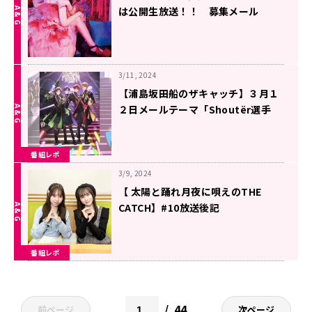
は公開生放送！！ 募集メール
「VIVID発売お祝いメール」メール
はお早めに！
3/11, 2024
【浦島坂田船のザキャッチ】３月１
２日メールテーマ「Shoutër選手
権」＆３月１９日 収録回「センラ
王」
番組レポ
3/9, 2024
【 太陽と踊れ月夜に唄えのTHE
CATCH】#10放送後記
番組レポ
44
前ページ
次ページ