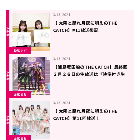
3/15, 2024
【 太陽と踊れ月夜に唄えのTHE
CATCH】#11放送後記
番組レポ
3/13, 2024
【浦島坂田船のTHE CATCH】最終回
３月２６日の生放送は『映像付き生
放送』でお届け！ メールテーマ３
種類も大募集！！
お知らせ
3/13, 2024
【 太陽と踊れ月夜に唄えのTHE
CATCH】第11回放送！
お知らせ