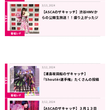
3/13, 2024
【ASCAのザキャッチ】渋谷HMVか
らの公開生放送！！盛り上がったジ
ャガね～！
番組レポ
3/12, 2024
【浦島坂田船のザキャッチ】
『Shoutër選手権』たくさんの投稿
ありがとうございました！ 次回は
収録回「センラ王」！！
番組レポ
3/12, 2024
【ASCAのザキャッチ】３月１３日