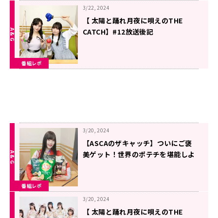
3/22, 2024
【 太陽と踊れ月夜に唄えのTHE
CATCH】#12放送後記
番組レポ
3/20, 2024
【ASCAのザキャッチ】ついにご褒
美ゲット！世界のポテチを堪能しよ
う！
番組レポ
3/20, 2024
【 太陽と踊れ月夜に唄えのTHE