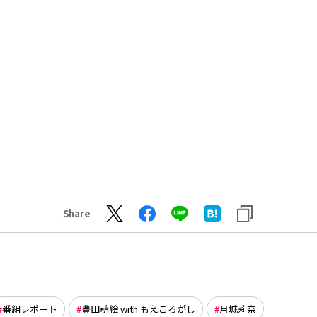
Share
番組レポート
豊田萌絵 with もえころがし
月城莉奈