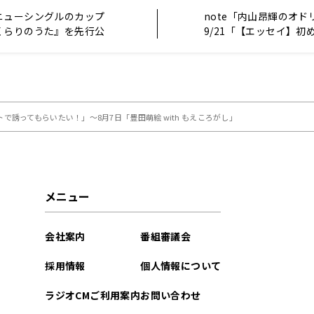
ニューシングルのカップ
note「内山昂輝のオド
くらりのうた』を先行公
9/21「【エッセイ】初め
日『水瀬いのりMELODY
を更新しました
誘ってもらいたい！」～8月7日「豊田萌絵 with もえころがし」
メニュー
会社案内
番組審議会
採用情報
個人情報について
ラジオCMご利用案内
お問い合わせ