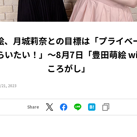
絵、月城莉奈との目標は「プライベ
いたい！」～8月7日「豊田萌絵 wi
ころがし」
/21, 2023
Share