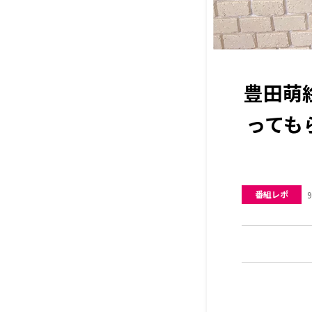
豊田萌
ってもら
番組レポ
9