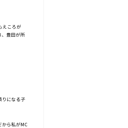
 もえころが
は、豊田が所
頼りになる子
から私がMC