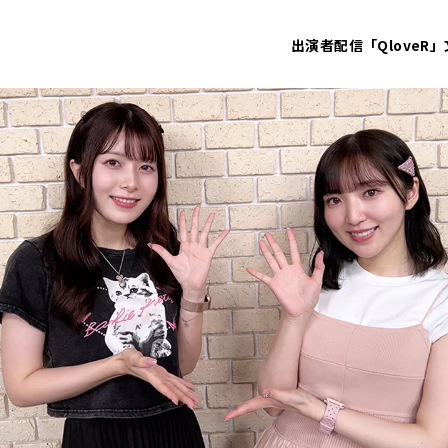
出演者
配信「QloveR」