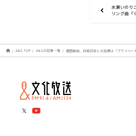
水瀬いのり
リング曲『
開！〜9月3
FLAG』
A&G TOP
A&Gの記事一覧
豊田萌絵、月城莉奈との目標は「プライベートで