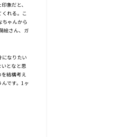
た印象だと、
てくれる。こ
なちゃんから
萌絵さん、ガ
！
分になりたい
ないとなと思
のを結構考え
んです。1ヶ