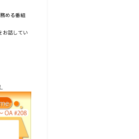
を務める番組
をお話してい
！