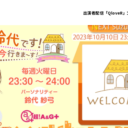
出演者
配信「QloveR」