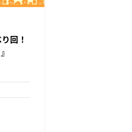
べり回！
！』