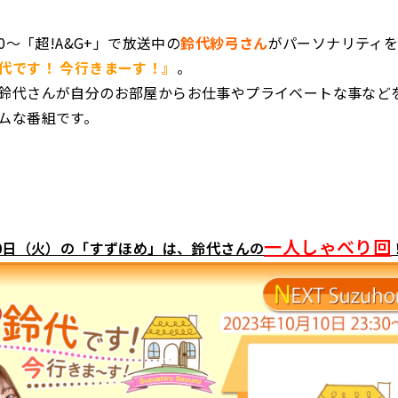
30～「超!A&G+」で放送中の
鈴代紗弓さん
がパーソナリティ
代です！ 今行きまーす！』
。
鈴代さんが自分のお部屋からお仕事やプライベートな事など
ムな番組です。
一人しゃべり回
10日（火）の「すずほめ」は、鈴代さんの