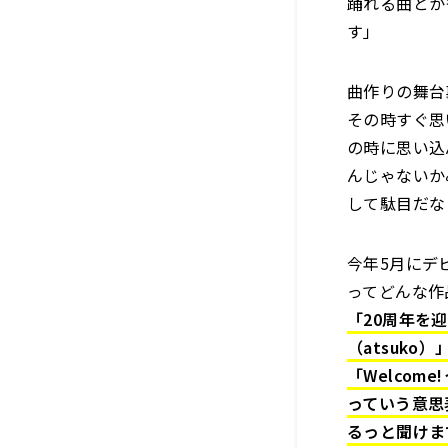
踊れる曲とか
す」
曲作りの舞台
その時すぐ思
の時に思い込
んじゃないか
して駄目だな
今年5月にデビ
ってどんな作
「20周年を
（atsuko）
「Welco
っていう意思表
るっと聞けます