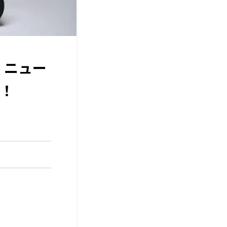
た」ニュー
い！