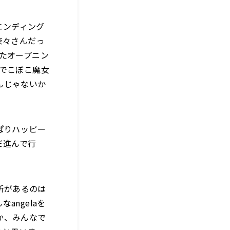
エンディング
奈々さんだっ
たオープニン
でこぼこ魔女
んじゃないか
」
ぱりハッピー
だ進んで行
所があるのは
ngelaを
か、みんなで