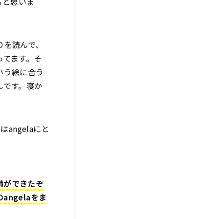
ると思いま
りを読んで、
ってます。そ
いう絵に合う
んです。寝か
angelaにと
準備ができたぞ
ngelaをま