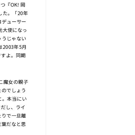
『OK! 岡
た。「20年
ロデューサー
光大使になっ
ゃうじゃない
2003年5月
ですよ。同期
こ魔女の親子
たのでしょう
なと。本当にい
!だし、ライ
たりで一旦離
言葉だなと思