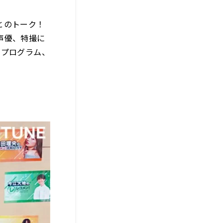
とのトーク！
声優、特撮に
クプログラム、