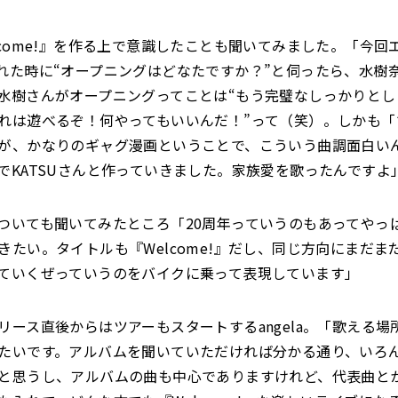
lcome!』を作る上で意識したことも聞いてみました。「今回
れた時に“オープニングはどなたですか？”と伺ったら、水樹
水樹さんがオープニングってことは“もう完璧なしっかりとし
れは遊べるぞ！何やってもいいんだ！”って（笑）。しかも「
が、かなりのギャグ漫画ということで、こういう曲調面白い
でKATSUさんと作っていきました。家族愛を歌ったんですよ
ついても聞いてみたところ「20周年っていうのもあってやっ
きたい。タイトルも『Welcome!』だし、同じ方向にまだま
ていくぜっていうのをバイクに乗って表現しています」
リース直後からはツアーもスタートするangela。「歌える場
たいです。アルバムを聞いていただければ分かる通り、いろんなa
と思うし、アルバムの曲も中心でありますけれど、代表曲と