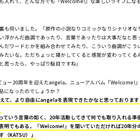
も入れて、どんな方でも『Welcome!』な楽しいライブにな
裏も伺いました。「原作の小説なりコミックなりシナリオな
い浮かんだ曲調であったり、言葉であったりは大事だなと思
んだワードとかを組み合わせてみたり、こういう曲調がこう
みたいな。ただちょっと寝かしてくると感覚が変わってくる
と思ったら、やっぱり駄目ですね」
ュー20周年を迎えたangela。ニューアルバム『Welcome!』は
品になったのでしょうか？
迎えて、より自由にangelaを表現できたかなと思っております
」
me!っていう言葉の如く、20年活動してきて何でも取り入れる
明でもある。『Welcome!』を聞いていただければ20年分のa
（KATSU）」