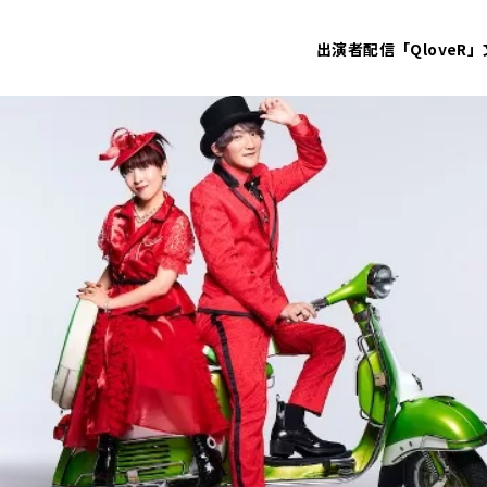
出演者
配信「QloveR」