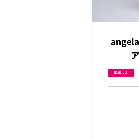
ange
ア
番組レポ
1