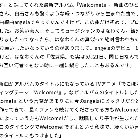
」と話してくれた最新アルバム『Welcome!』。新曲のひとつ
さん、白石さんも驚くような縁・つながりから生まれた曲でし
曲編曲angelaでやってたんですけど、この曲だけ初めて、プ
した。お笑い芸人、そしてミュージシャンのはなわくん。観
りましたってなったら、はなわくんの真似って絶対言われち
お願いしたいなっていうのがありまして。angelaのデビューは
すけど、はなわくんの『佐賀県』も実は5月21日、同じ日なん
お互い何者でもない時に一緒に鍋をしたこともあるんです」
新曲がアルバムのタイトルにもなっているTVアニメ「でこぼ
ィングテーマ『Welcome!』。なぜアルバムのタイトルにし
come!』という言葉があまりにも今のangelaにピッタリだ
作ってきて、長くファンを続けてくださってる方もWelcome
たよっていう方もWelcome!だし、就職したり子供が生まれ
このタイミングでWelcome!ですよという意味で、凄くいい
のタイトルにもつけました」