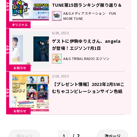
TUNE第15回ランキング振り返り＆
第16回 注目楽曲紹介
A&Gメディアステーション FUN
MORE TUNE
オリジナル
6/28, 2023
ゲストに伊駒ゆりえさん、angela
が登場！エジソン7月1日
A&G TRIBAL RADIO エジソン
お知らせ
2/18, 2023
【プレゼント情報】2023年2月SWこ
むちゃコンピレーションサイン色紙
プレゼント企画
お知らせ
2
前ページ
次ページ