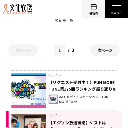
angela
番組表
の記事一覧
2
前ページ
次ページ
8/3, 2026
【リクエスト受付中！】FUN MORE
TUNE第175回ランキング振り返り＆
第176回 注目楽曲紹介
A&Gメディアステーション FUN
MORE TUNE
6/9, 2026
【エジソン放送後記】ゲストは