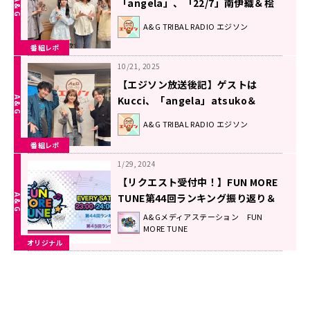
「angela」、「22/7」南伊織＆桧
山依子、 2026年6月6日放送回
A&G TRIBAL RADIO エジソン
番組レポ
10/21, 2025
【エジソン放送後記】ゲストは
Kucci、「angela」atsuko＆
KATSU 2025年10月18日放送回
A&G TRIBAL RADIO エジソン
番組レポ
1/29, 2024
【リクエスト受付中！】FUN MORE
TUNE第44回ランキング振り返り＆
第45回 注目楽曲紹介
A&Gメディアステーション FUN
MORE TUNE
オリジナル