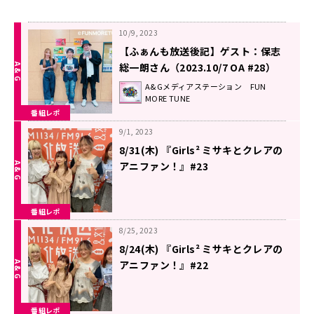
10/9, 2023
【ふぁんも放送後記】ゲスト：保志
総一朗さん（2023.10/7 OA #28）
A&Gメディアステーション FUN
MORE TUNE
番組レポ
9/1, 2023
8/31(木) 『Girls² ミサキとクレアの
アニファン！』#23
番組レポ
8/25, 2023
8/24(木) 『Girls² ミサキとクレアの
アニファン！』#22
番組レポ