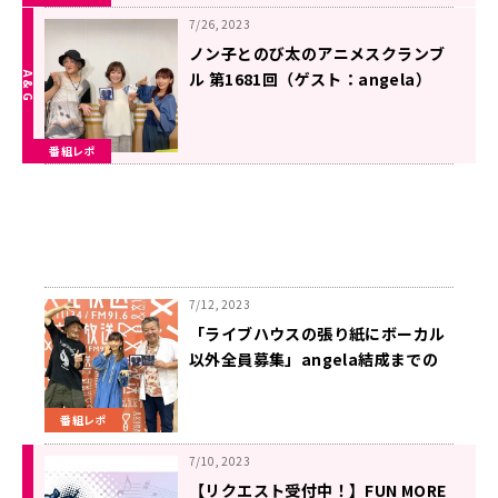
7/26, 2023
ノン子とのび太のアニメスクランブ
ル 第1681回（ゲスト：angela）
番組レポ
7/12, 2023
「ライブハウスの張り紙にボーカル
以外全員募集」angela結成までの
経緯語る！
番組レポ
7/10, 2023
【リクエスト受付中！】FUN MORE