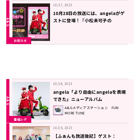
10/27, 2023
10月28日の放送には、angelaがゲ
ストに登場！『小松未可子の
Sunday Share Night』
お知らせ
10/18, 2023
angela「より自由にangelaを表現
できた」ニューアルバム
『Welcome!』に込めた想い！
A&Gメディアステーション FUN
MORE TUNE
番組レポ
10/16, 2023
【ふぁんも放送後記】ゲスト：