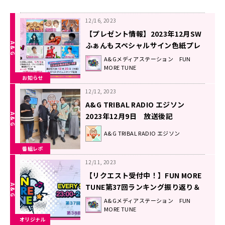
12/16, 2023
【プレゼント情報】2023年12月SW
ふぁんもスペシャルサイン色紙プレ
ゼント企画
A&Gメディアステーション FUN
MORE TUNE
お知らせ
12/12, 2023
A&G TRIBAL RADIO エジソン
2023年12月9日 放送後記
A&G TRIBAL RADIO エジソン
番組レポ
12/11, 2023
【リクエスト受付中！】FUN MORE
TUNE第37回ランキング振り返り＆
第38回 注目楽曲紹介
A&Gメディアステーション FUN
MORE TUNE
オリジナル