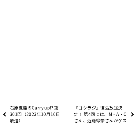
石原夏織のCarry up!? 第
『ゴクラジ』復活放送決
301回（2023年10月16日
定！ 第4回には、M・A・O
放送）
さん、近藤玲奈さんがゲス
トに登場＆メール大募集！