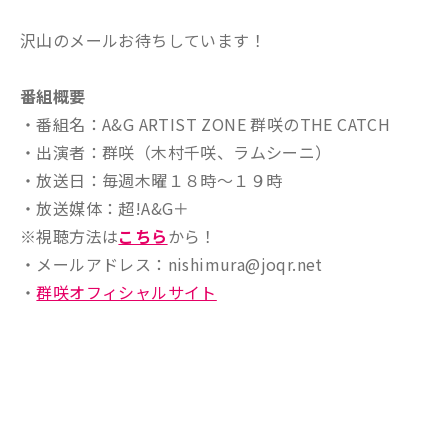
沢山のメールお待ちしています！
番組概要
・番組名：A&G ARTIST ZONE 群咲のTHE CATCH
・出演者：群咲（木村千咲、ラムシーニ）
・放送日：毎週木曜１８時～１９時
・放送媒体：超!A&G＋
※視聴方法は
こちら
から！
・メールアドレス：nishimura@joqr.net
・
群咲オフィシャルサイト