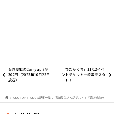
石原夏織のCarry up!? 第
「ひだかくま」11/12イベ
302回（2023年10月23日
ントチケット一般販売スタ
放送）
ート！
A&G TOP
A&Gの記事一覧
香川愛生さんがゲスト！「諏訪道彦のスワラジ」