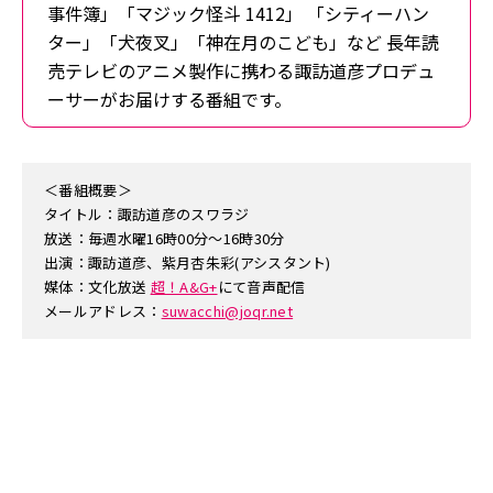
事件簿」「マジック怪斗 1412」 「シティーハン
ター」「犬夜叉」「神在月のこども」など 長年読
売テレビのアニメ製作に携わる諏訪道彦プロデュ
ーサーがお届けする番組です。
＜番組概要＞
タイトル：諏訪道彦のスワラジ
放送：毎週水曜16時00分～16時30分
出演：諏訪道彦、紫月杏朱彩(アシスタント)
媒体：文化放送
超！A&G+
にて音声配信
メールアドレス：
suwacchi@joqr.net