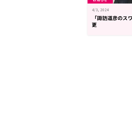
4/3, 2024
「諏訪道彦のス
更