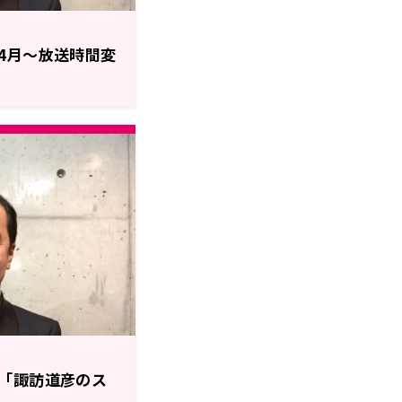
4月～放送時間変
「諏訪道彦のス