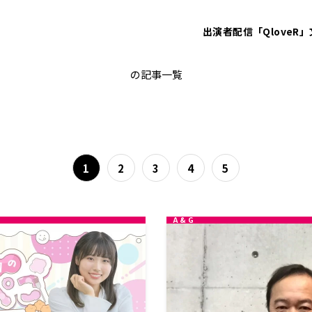
出演者
配信「QloveR」
agqr
の記事一覧
1
2
3
4
5