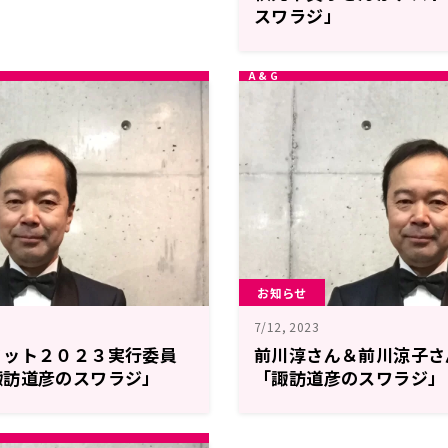
スワラジ」
お知らせ
7/12, 2023
ミット２０２３実行委員
前川淳さん＆前川涼子さ
諏訪道彦のスワラジ」
「諏訪道彦のスワラジ」