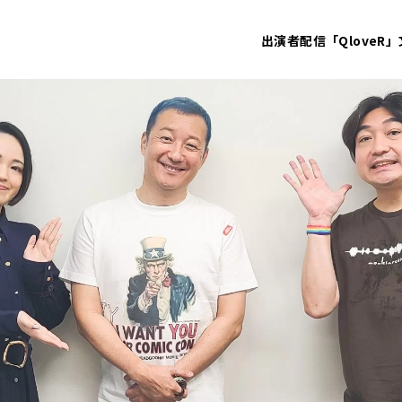
出演者
配信「QloveR」