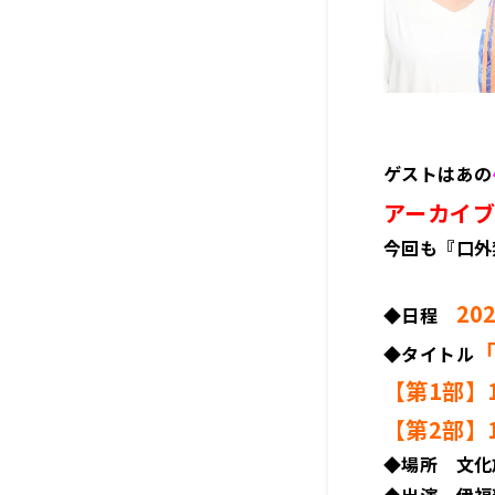
ゲストはあの
アーカイブ
今回も『口外
＜
20
◆日程
「
◆タイトル
【第1部】
【第2部】
◆場所 文化