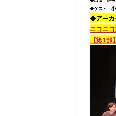
◆出演 伊福
小
◆ゲスト
◆アーカ
ニコニコ
【第1部