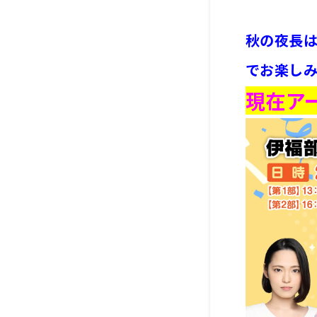
秋の夜長
でお楽し
現在ア