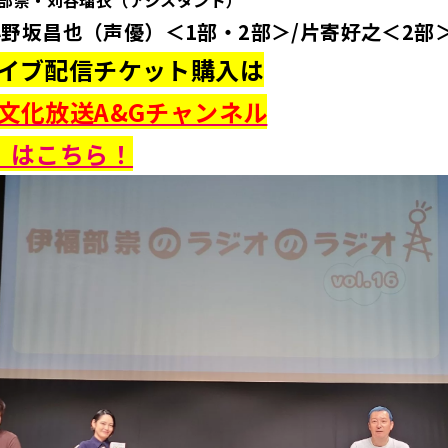
部崇・苅谷瑠衣（アシスタント）
野坂昌也（声優）＜1部・2部＞/片寄好之＜2部
イブ配信チケット購入は
文化放送A&Gチャンネル
】はこちら！