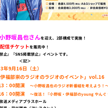
小野坂昌也さん
を迎え、2部構成で実施！
配信チケット
を販売中！
禁止』『SNS掲載禁止』イベントです。
記＞
23年9月16日（土）
伊福部崇のラジオのラジオのイベント」vol.16
13：00開演
～小野坂昌也のラジオ新番組を考えよう！
16：00開演
～復活！『小野坂・伊福部のyoung やんぐ
放送メディアプラスホール