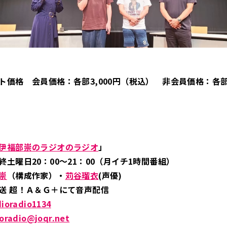
ト価格 会員価格：各部3,000円（税込） 非会員価格：各部3
伊福部崇のラジオのラジオ
」
土曜日20：00～21：00（月イチ1時間番組）
崇
（構成作家）・
苅谷瑠衣
(声優)
送 超！Ａ＆Ｇ＋にて音声配信
ioradio1134
ioradio@joqr.net