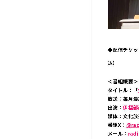
◆配信チケッ
込）
＜番組概要＞
タイトル：「
放送：毎月最終
出演：
伊福部
媒体：文化放
番組X：
@rad
メール：
rad