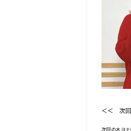
＜＜ 次
次回の木ヨナ