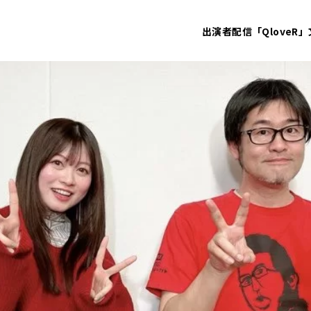
出演者
配信「QloveR」