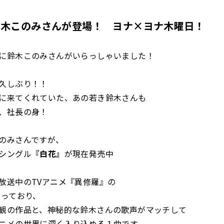
鈴木このみさんが登場！ ヨナ×ヨナ木曜日！
に鈴木このみさんがいらっしゃいました！
久しぶり！！
に来てくれていた、あの若き鈴木さんも
、社長の身！
のみさんですが、
シングル
『白花』
が現在発売中
放送中のTVアニメ『異修羅』の
なっており、
観の作品と、神秘的な鈴木さんの歌声がマッチして
ニメの世界に深く入り込める１曲です