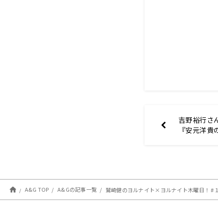
吉野裕行さ
『安元洋貴
（仮）』
A&G TOP
A&Gの記事一覧
鷲崎健のヨルナイト×ヨルナイト木曜日！ #