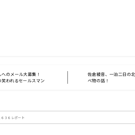
んへのメール大募集！
佐倉綾音、一泊二日の
の笑われるセールスマン
べ物の話！
１６３６レポート