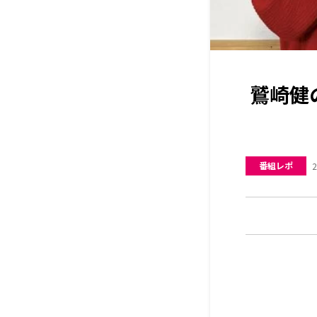
鷲崎健
番組レポ
2