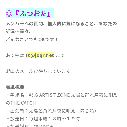
◎『ふつおた』
メンバーへの質問、個人的に気になること、あなたの
近況…等々、
どんなことでもOKです！
あて先は
tt@joqr.net
まで。
沢山のメールお待ちしています！
番組概要
・番組名：A&G ARTIST ZONE 太陽と踊れ月夜に唄え
のTHE CATCH
・出演者：太陽と踊れ月夜に唄え（内２名）
・放送日：毎週木曜１８時～１９時
・放送媒体：超!A&G＋