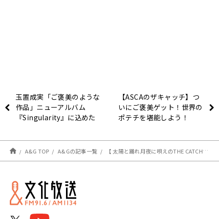
玉置成実「ご褒美のような
【ASCAのザキャッチ】つ
作品」ニューアルバム
いにご褒美ゲット！世界の
『Singularity』に込めた
ポテチを堪能しよう！
想い！
A&G TOP
A&Gの記事一覧
【 太陽と踊れ月夜に唄えのTHE CATCH】第12回放送！