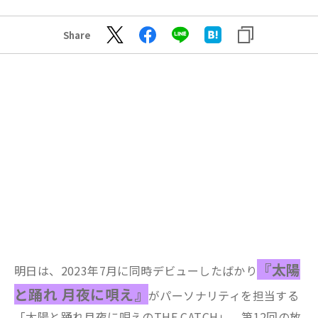
Share
『太陽
明日は、2023年7月に同時デビューしたばかり
と踊れ 月夜に唄え』
がパーソナリティを担当する
「太陽と踊れ月夜に唄えのTHE CATCH」、第12回の放