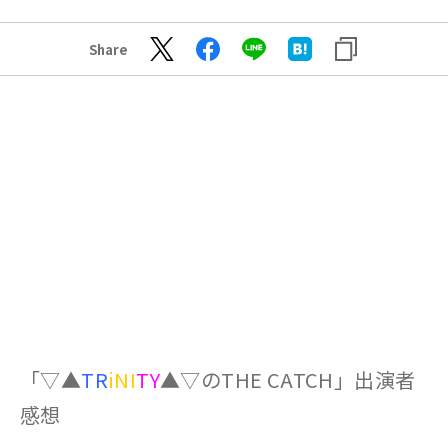
Share
「▽▲
TR
iNI
TY
▲▽のTHE CATCH」出演者
感想