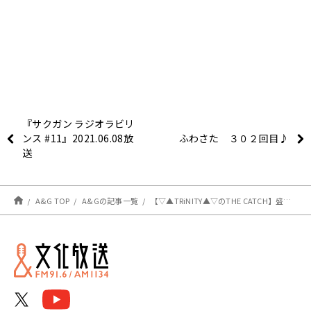
『サクガン ラジオラビリ
ンス #11』2021.06.08放
ふわさた ３０２回目♪
送
A&G TOP
A&Gの記事一覧
【▽▲TRiNITY▲▽のTHE CATCH】盛った話とオシャレなオムレツ