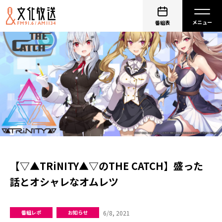
番組表
【▽▲TRiNITY▲▽のTHE CATCH】盛った
話とオシャレなオムレツ
6/8, 2021
番組レポ
お知らせ