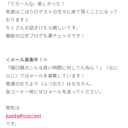
「でろ～んQ」楽しかった！
来週はごほうびゲストの方々に来て頂くことになって
おります♪
たくさんお話きけたら嬉しいです。
番組の公式ブログも要チェックです！
＜メール募集中！＞
『樋口楓のこんな良い時間に何してんねん！』（なに
らじ）ではメールを募集しています！
普通のおたより（ふつおた）はもちろん、
各コーナー宛にぜひメールを送ってください。
宛先は
kaede@joqr.net
です。