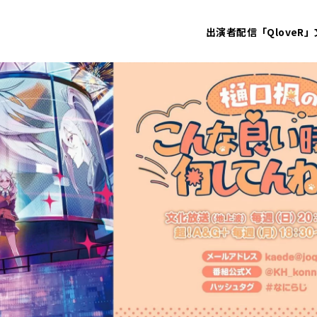
出演者
配信「QloveR」