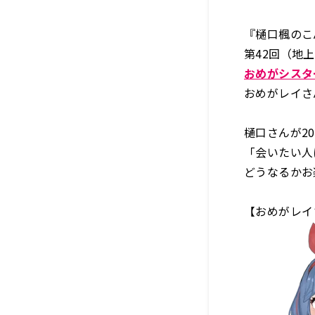
『樋口楓のこ
第42回（地上
おめがシスタ
おめがレイさ
樋口さんが2
「会いたい人
どうなるかお
【おめがレイ