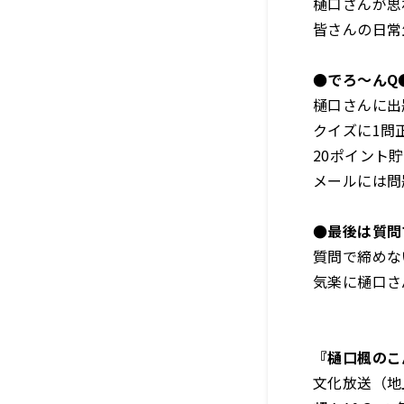
樋口さんが思
皆さんの日常
●でろ～んQ
樋口さんに出
クイズに1問
20ポイント
メールには問
●最後は質問
質問で締めな
気楽に樋口さ
『樋口楓のこ
文化放送（地上