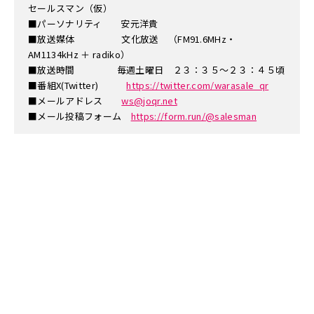
セールスマン（仮）
■パーソナリティ 安元洋貴
■放送媒体 文化放送 （FM91.6MHz・
AM1134kHz ＋ radiko）
■放送時間 毎週土曜日 ２３：３５～２３：４５頃
■番組X(Twitter)
https://twitter.com/warasale_qr
■メールアドレス
ws@joqr.net
■メール投稿フォーム
https://form.run/@salesman