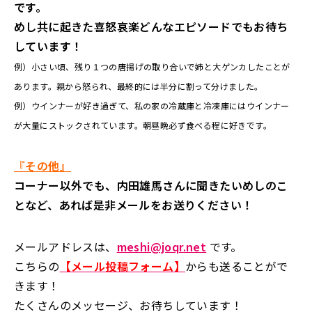
です。
めし共に起きた喜怒哀楽どんなエピソードでもお待ち
しています！
例）小さい頃、残り１つの唐揚げの取り合いで姉と大ゲンカしたことが
あります。親から怒られ、最終的には半分に割って分けました。
例）ウインナーが好き過ぎて、私の家の冷蔵庫と冷凍庫にはウインナー
が大量にストックされています。朝昼晩必ず食べる程に好きです。
『その他』
コーナー以外でも、内田雄馬さんに聞きたいめしのこ
となど、あれば是非メールをお送りください！
メールアドレスは、
meshi@joqr.net
です。
こちらの
【メール投稿フォーム】
からも送ることがで
きます！
たくさんのメッセージ、お待ちしています！