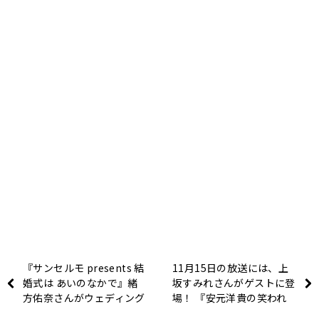
『サンセルモ presents 結
11月15日の放送には、上
婚式は あいのなかで』緒
坂すみれさんがゲストに登
方佑奈さんがウェディング
場！ 『安元洋貴の笑われ
ドレス姿でゲスト出演！
るセールスマン（仮）』