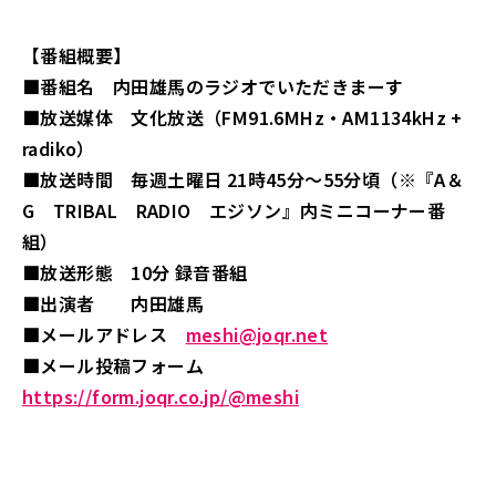
【番組概要】
■番組名 内田雄馬のラジオでいただきまーす
■放送媒体 文化放送（FM91.6MHz・AM1134kHz +
radiko）
■放送時間 毎週土曜日 21時45分～55分頃（※『A＆
G TRIBAL RADIO エジソン』内ミニコーナー番
組）
■放送形態 10分 録音番組
■出演者 内田雄馬
■メールアドレス
meshi@joqr.net
■メール投稿フォーム
https://form.joqr.co.jp/@meshi