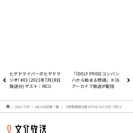
ヒゲドライバーのヒゲドラ
「IDOLY PRIDEコンバン
ジオ! #03 (2021年7月18日
ハから始まる物語」＃16
放送分) ゲスト：MCU
アーカイブ放送が配信
中！！！
A&G TOP
A&Gの記事一覧
【伊東歌詞太郎のTHE CATCH】7月22日（木）の放送は収録回「ふつおたスペシャル」をお届け！