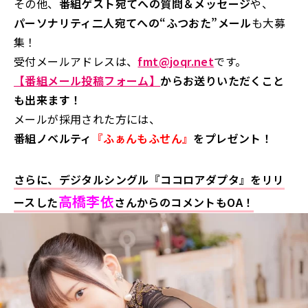
その他、
番組ゲスト宛てへの質問＆メッセージ
や、
パーソナリティ二人宛てへの“ふつおた”メール
も大募
集！
受付メールアドレスは、
fmt@joqr.net
です。
【番組メール投稿フォーム】
からお送りいただくこと
も出来ます！
メールが採用された方には、
番組ノベルティ
『ふぁんもふせん』
をプレゼント！
さらに、デジタルシングル『ココロアダプタ』をリリ
高橋李依
ースした
さんからのコメントもOA！