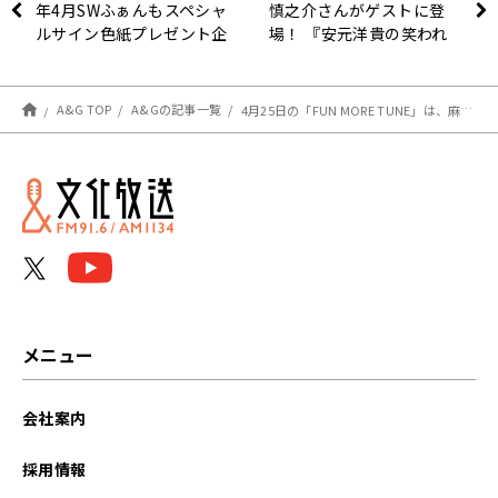
年4月SWふぁんもスペシャ
慎之介さんがゲストに登
ルサイン色紙プレゼント企
場！ 『安元洋貴の笑われ
画
るセールスマン（仮）』
A&G TOP
A&Gの記事一覧
4月25日の「FUN MORE TUNE」は、麻倉ももさんがゲストに生登場！高橋李依さんからのコメントもOA！
メニュー
会社案内
採用情報