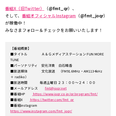
番組X（旧Twitter）
（
@fmt_qr
）、
そして、
番組オフィシャルInstagram
（
@fmt_joqr
）
が稼働中！
みなさまフォロー＆チェックをお願いいたします！
【番組概要】
■タイトル Ａ＆Ｇメディアステーション FUN MORE
TUNE
■パーソナリティ 安元洋貴 白石晴香
■放送媒体 文化放送 （FM91.6MHz・AM1134kHz
＋ radiko）
■放送時間 毎週土曜日 ２３：００～２４：００
■メールアドレス
fmt@joqr.net
■番組HP
https://www.joqr.co.jp/qr/program/fmt/
■番組X
https://twitter.com/fmt_qr
■番組instagram
https://www.instagram.com/fmt_joqr/