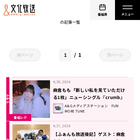
crumb
番組表
の記事一覧
1
前ページ
次ページ
4/29, 2026
麻倉もも「新しい私を見ていただけ
る1枚」ニューシングル『crumb』
に込めた想い！
A&Gメディアステーション FUN
MORE TUNE
番組レポ
4/27, 2026
【ふぁんも放送後記】ゲスト：麻倉