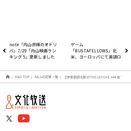
note「内山昂輝のオドリ
ゲーム
バ」7/29「内山映画ラン
「BUSTAFELLOWS」北
キング 5」更新しました
米、ヨーロッパにて英語ロ
ーカライズ版が本日7月30
日発売！
A&G TOP
A&Gの記事一覧
【伊東歌詞太郎のTHE CATCH】#44 放送後記