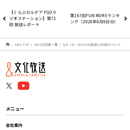
【くらぶカルデア FGOラ
第167回FUN MOREランキ
ジオステーション】第72
ング（2026年6月6日分）
回 放送レポート
A&G TOP
A&Gの記事一覧
6/6（土）のDGSは放送1000回スペシャル！【神谷浩史・小野大輔のDear Girl〜Stories〜】
メニュー
会社案内