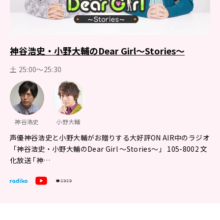
神谷浩史・小野大輔のDear Girl～Stories～
土 25:00～25:30
神谷浩史
小野大輔
声優神谷浩史と小野大輔がお贈りする大好評ON AIR中のラジオ
「神谷浩史・小野大輔のDear Girl ～Stories～」 105-8002 文
化放送 ｢神…