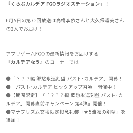
『くらぶカルデア FGOラジオステーション』
！
6月5日の第72回放送は高橋李依さんと大久保瑠美さん
の2人でお届け！
アプリゲームFGOの最新情報をお届けする
『カルデアなう』
のコーナーでは…
●「？？？編 郷愁永巡刻盤 パスト･カルデア」開幕！
●「パスト･カルデア ピックアップ召喚」開催中！
●【期間限定】『「？？？編 郷愁永巡刻盤 パスト･カ
ルデア」開幕直前キャンペーン 第4弾』開催！
●マナプリズム交換限定概念礼装「★5流転の剣聖」を
追加！