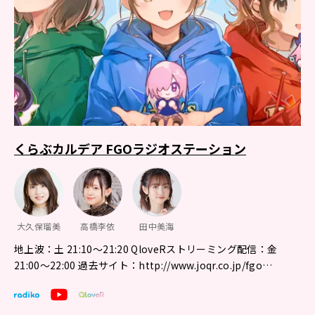
くらぶカルデア FGOラジオステーション
大久保瑠美
高橋李依
田中美海
地上波：土 21:10～21:20 QloveRストリーミング配信：金
21:00〜22:00 過去サイト：http://www.joqr.co.jp/fgo…