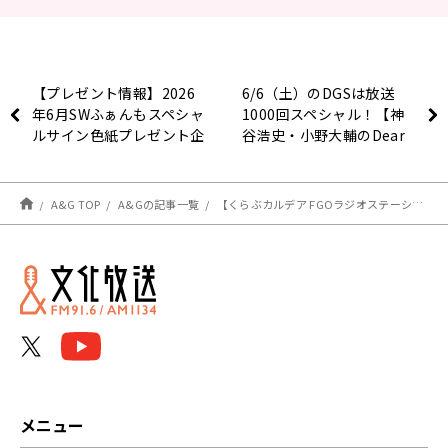
【プレゼント情報】2026
6/6（土）のDGSは放送
年6月SWふぁんもスペシャ
1000回スペシャル！【神
ルサイン色紙プレゼント企
谷浩史・小野大輔のDear
画
Girl〜Stories〜】
A&G TOP
A&Gの記事一覧
【くらぶカルデア FGOラジオステーション】第72回 放送レポート
メニュー