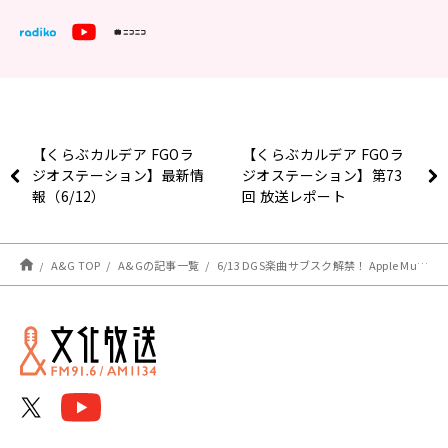
【くらぶカルデア FGOラ
【くらぶカルデア FGOラ
ジオステーション】最新情
ジオステーション】第73
報（6/12）
回 放送レポート
A&G TOP
A&Gの記事一覧
6/13 DGS楽曲サブスク解禁！ Apple Music、Spotify、Amazon Music 他にて配信開始【神谷浩史・小野大輔のDear Girl〜Stories〜】