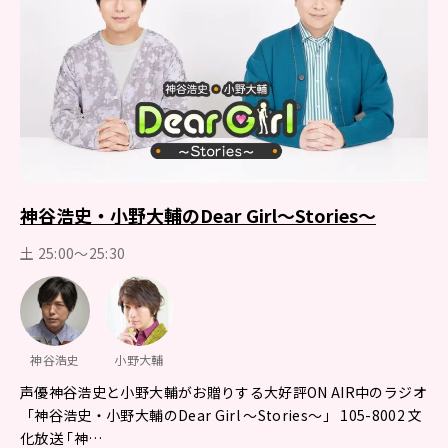
神谷浩史・小野大輔のDear Girl～Stories～
土 25:00～25:30
神谷浩史
小野大輔
声優神谷浩史と小野大輔がお贈りする大好評ON AIR中のラジオ
「神谷浩史・小野大輔のDear Girl ～Stories～」 105-8002 文
化放送 ｢神…