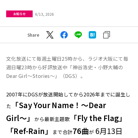
6/13, 2026
お知らせ
Share
文化放送にて毎週土曜日25時から、ラジオ大阪にて毎
週日曜23時から好評放送中「神谷浩史・小野大輔の
Dear Girl〜Stories〜」（DGS）。
2007年にDGSが放送開始してから2026年までに誕生し
「Say Your Name！〜Dear
た
Girl〜」
「Fly the Flag」
から最新主題歌
「Ref-Rain」
76曲
6月13日
まで合計
が