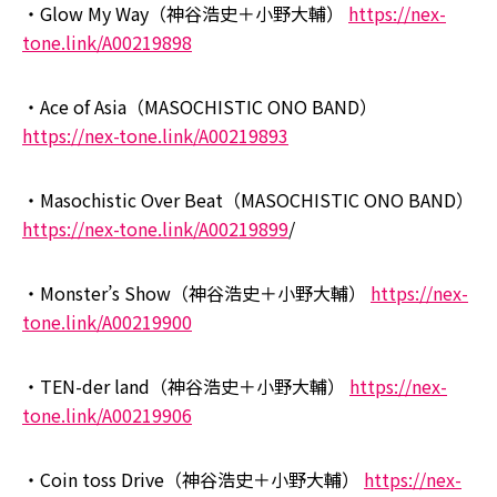
・Glow My Way（神谷浩史＋小野大輔）
https://nex-
tone.link/A00219898
・Ace of Asia（MASOCHISTIC ONO BAND）
https://nex-tone.link/A00219893
・Masochistic Over Beat（MASOCHISTIC ONO BAND）
https://nex-tone.link/A00219899
/
・Monster’s Show（神谷浩史＋小野大輔）
https://nex-
tone.link/A00219900
・TEN-der land（神谷浩史＋小野大輔）
https://nex-
tone.link/A00219906
・Coin toss Drive（神谷浩史＋小野大輔）
https://nex-