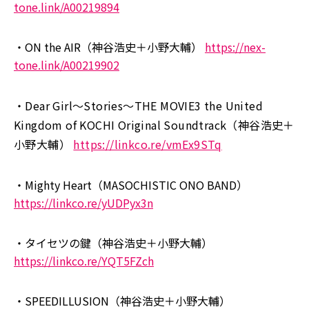
tone.link/A00219894
・ON the AIR（神谷浩史＋小野大輔）
https://nex-
tone.link/A00219902
・Dear Girl〜Stories〜THE MOVIE3 the United
Kingdom of KOCHI Original Soundtrack（神谷浩史＋
小野大輔）
https://linkco.re/vmEx9STq
・Mighty Heart（MASOCHISTIC ONO BAND）
https://linkco.re/yUDPyx3n
・タイセツの鍵（神谷浩史＋小野大輔）
https://linkco.re/YQT5FZch
・SPEEDILLUSION（神谷浩史＋小野大輔）