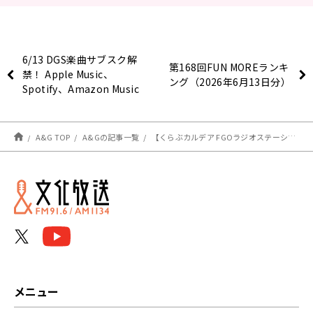
6/13 DGS楽曲サブスク解
第168回FUN MOREランキ
禁！ Apple Music、
ング（2026年6月13日分）
Spotify、Amazon Music
他にて配信開始【神谷浩
史・小野大輔のDear
Girl〜Stories〜】
A&G TOP
A&Gの記事一覧
【くらぶカルデア FGOラジオステーション】第73回 放送レポート
メニュー