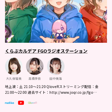
くらぶカルデア FGOラジオステーション
大久保瑠美
高橋李依
田中美海
地上波：土 21:10～21:20 QloveRストリーミング配信：金
21:00〜22:00 過去サイト：http://www.joqr.co.jp/fgo…