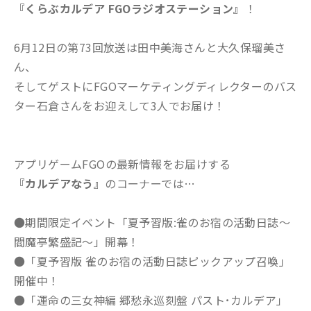
『くらぶカルデア FGOラジオステーション』
！
6月12日の第73回放送は田中美海さんと大久保瑠美さ
ん、
そしてゲストにFGOマーケティングディレクターのバス
ター石倉さんをお迎えして3人でお届け！
アプリゲームFGOの最新情報をお届けする
『カルデアなう』
のコーナーでは…
●期間限定イベント「夏予習版:雀のお宿の活動日誌～
閻魔亭繁盛記～」開幕！
●「夏予習版 雀のお宿の活動日誌ピックアップ召喚」
開催中！
●「運命の三女神編 郷愁永巡刻盤 パスト･カルデア」