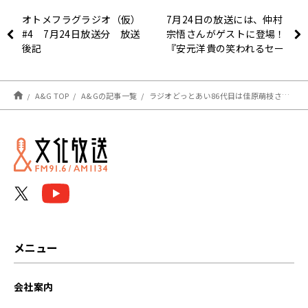
オトメフラグラジオ（仮）
7月24日の放送には、仲村
#4 7月24日放送分 放送
宗悟さんがゲストに登場！
後記
『安元洋貴の笑われるセー
ルスマン（仮）』
A&G TOP
A&Gの記事一覧
ラジオどっとあい86代目は佳原萌枝さんに決定！ タイトルは「佳原萌枝といっしょ。」
メニュー
会社案内