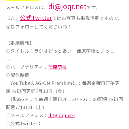
di@joqr.net
メールアドレスは、
です。
公式Twitter
また、
ではお写真も掲載予定ですので、
ぜひフォローしてくださいね！
【番組情報】
◇タイトル：ラジオどっとあい 佳原萌枝といっし
ょ。
◇パーソナリティ：
佳原萌枝
◇配信時間
└YouTube＆AG-ON Premiumにて毎週金曜日正午更
新 ※初回更新7月30日（金）
└超A&G＋にて毎週土曜日26：30～27：00配信 ※初回
配信7月31日（土）
◇メールアドレス：
di@joqr.net
◇公式Twitter：