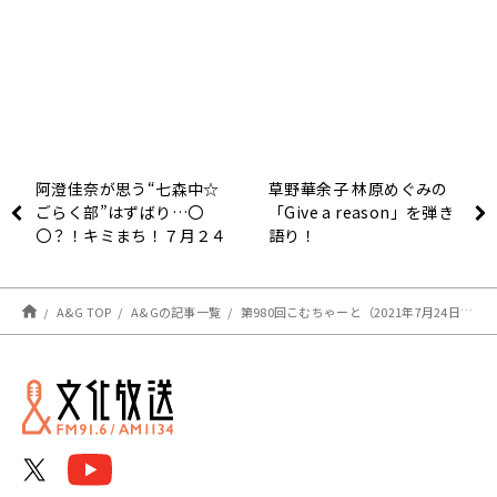
阿澄佳奈が思う“七森中☆
草野華余子 林原めぐみの
ごらく部”はずばり…〇
「Give a reason」を弾き
〇？！キミまち！７月２４
語り！
日レポート
A&G TOP
A&Gの記事一覧
第980回こむちゃーと（2021年7月24日放送分）