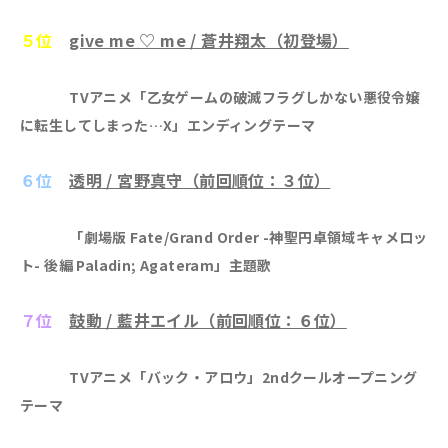
５位
give me ♡ me / 蒼井翔太（初登場）
TVアニメ「乙女ゲームの破滅フラグしかない悪役令嬢
に転生してしまった…X」エンディングテーマ
６位
透明 / 宮野真守（前回順位：３位）
「劇場版 Fate/Grand Order -神聖円卓領域キャメロッ
ト- 後編 Paladin; Agateram」主題歌
７位
鼓動 / 藍井エイル（前回順位：６位）
TVアニメ「バック・アロウ」2ndクールオープニング
テーマ