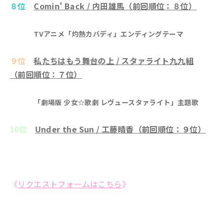
８位
Comin' Back / 内田雄馬（前回順位：８位）
TVアニメ「灼熱カバディ」エンディングテーマ
９位
私たちはもう舞台の上 / スタァライト九九組
（前回順位：７位）
「劇場版 少女☆歌劇 レヴュースタァライト」主題歌
10位
Under the Sun / 工藤晴香（前回順位：９位）
《
リクエストフォームはこちら
》