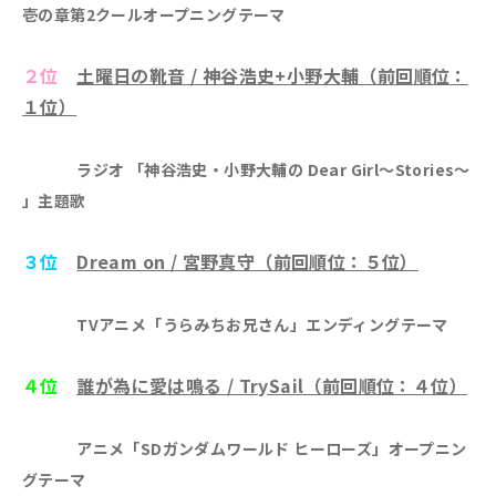
壱の章第2クールオープニングテーマ
２位
土曜日の靴音 / 神谷浩史+小野大輔（前回順位：
１位）
ラジオ 「神谷浩史・小野大輔の Dear Girl～Stories～
」主題歌
３位
Dream on / 宮野真守（前回順位：５位）
TVアニメ「うらみちお兄さん」エンディングテーマ
４位
誰が為に愛は鳴る / TrySail（前回順位：４位）
アニメ「SDガンダムワールド ヒーローズ」オープニン
グテーマ