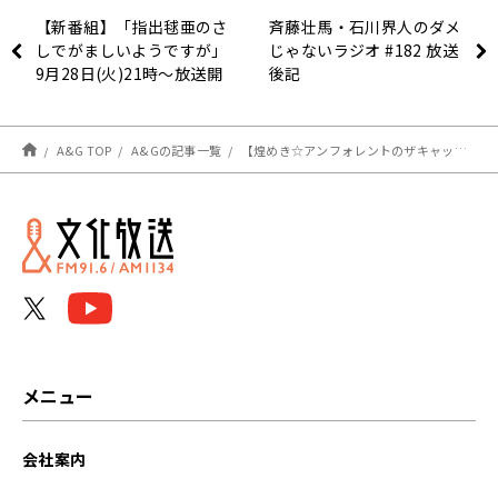
【新番組】「指出毬亜のさ
斉藤壮馬・石川界人のダメ
しでがましいようですが」
じゃないラジオ #182 放送
9月28日(火)21時〜放送開
後記
始！
A&G TOP
A&Gの記事一覧
【煌めき☆アンフォレントのザキャッチ】いきなり私服交換回！
メニュー
会社案内