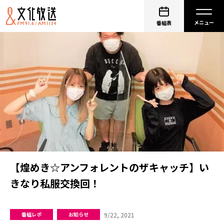
番組表
【煌めき☆アンフォレントのザキャッチ】い
きなり私服交換回！
9/22, 2021
番組レポ
お知らせ