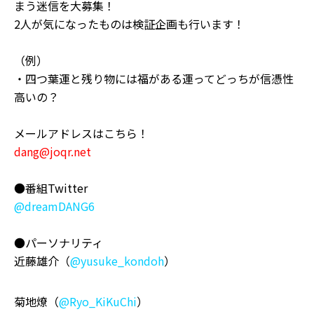
まう迷信を大募集！
2人が気になったものは検証企画も行います！
（例）
・四つ葉運と残り物には福がある運ってどっちが信憑性
高いの？
メールアドレスはこちら！
dang@joqr.net
●番組Twitter
@dreamDANG6
●パーソナリティ
近藤雄介（
@yusuke_kondoh
）
菊地燎（
@Ryo_KiKuChi
）