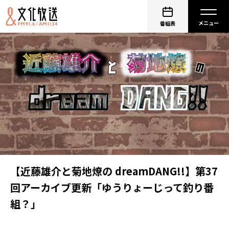
番組表
【近藤雄介と菊地燎の dreamDANG!!】第37
回アーカイブ更新「ゆうりょーじって釣り番
組？」