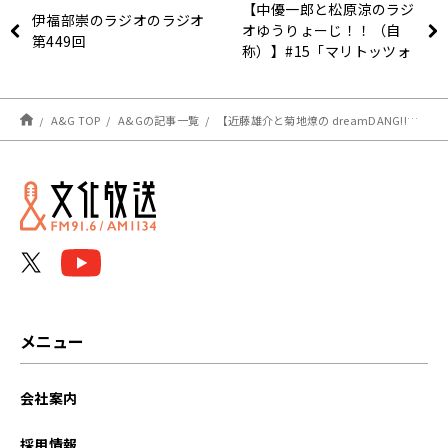
【中優一郎と松原涼のラジ
伊福部崇のラジオのラジオ
オゆうりょーじ！！（自
第449回
称）】#15「マリトッツォ
は話術！？」
A&G TOP
A&Gの記事一覧
【近藤雄介と菊地燎の dreamDANG!!】第37回アーカイブ更新「ゆうりょーじって釣り番組？」
メニュー
会社案内
採用情報