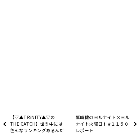
【▽▲TRiNITY▲▽の
鷲崎健のヨルナイト×ヨル
THE CATCH】世の中には
ナイト火曜日！ #１１５０
色んなランキングあるんだ
レポート
なぁ。