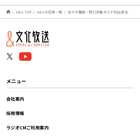
A&G TOP
A&Gの記事一覧
佐々木舞香・野口衣織 Mステ初出演当日の裏話を披露！「実は本番2時間前に…」
メニュー
会社案内
採用情報
ラジオCMご利用案内