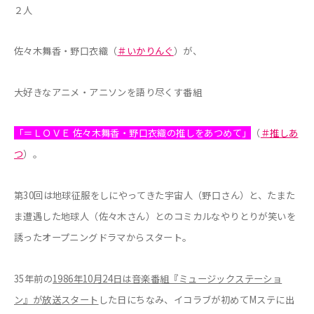
２人
佐々木舞香・野口衣織（
＃いかりんぐ
）が、
大好きなアニメ・アニソンを語り尽くす番組
「＝ＬＯＶＥ 佐々木舞香・野口衣織の推しをあつめて」
（
＃推しあ
つ
）。
第30回は地球征服をしにやってきた宇宙人（野口さん）と、たまた
ま遭遇した地球人（佐々木さん）とのコミカルなやりとりが笑いを
誘ったオープニングドラマからスタート。
35
年前の
1986年10月24日は音楽番組『ミュージックステーショ
ン』が放送スタート
した日にちなみ、イコラブが初めてMステに出