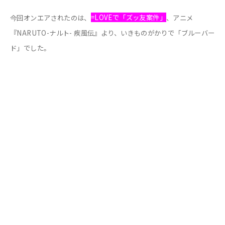
今回オンエアされたのは、
=LOVEで「ズッ友案件」
、アニメ
『NARUTO-ナルト- 疾風伝』より、いきものがかりで「ブルーバー
ド」でした。