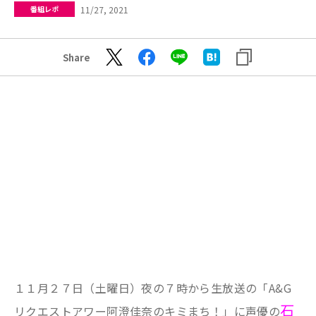
11/27, 2021
番組レポ
Share
１１月２７日（土曜日）夜の７時から生放送の「A&G
石
リクエストアワー阿澄佳奈のキミまち！」に声優の