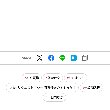
Share
石原夏織
阿澄佳奈
キミまち！
A＆Gリクエストアワー 阿澄佳奈のキミまち！
寺坂尚呂己
小日向ゆか