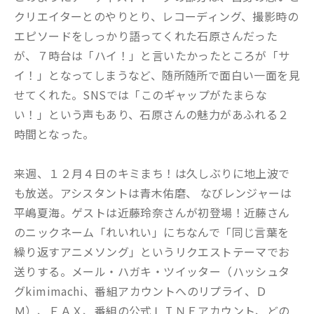
クリエイターとのやりとり、レコーディング、撮影時の
エピソードをしっかり語ってくれた石原さんだった
が、７時台は「ハイ！」と言いたかったところが「サ
イ！」となってしまうなど、随所随所で面白い一面を見
せてくれた。SNSでは「このギャップがたまらな
い！」という声もあり、石原さんの魅力があふれる２
時間となった。
来週、１２月４日のキミまち！は久しぶりに地上波で
も放送。アシスタントは青木佑磨、 なびレンジャーは
平嶋夏海。ゲストは近藤玲奈さんが初登場！近藤さん
のニックネーム「れいれい」にちなんで「同じ言葉を
繰り返すアニメソング」というリクエストテーマでお
送りする。メール・ハガキ・ツイッター（ハッシュタ
グkimimachi、番組アカウントへのリプライ、Ｄ
Ｍ）、ＦＡＸ、番組の公式ＬＩＮＥアカウント、どの