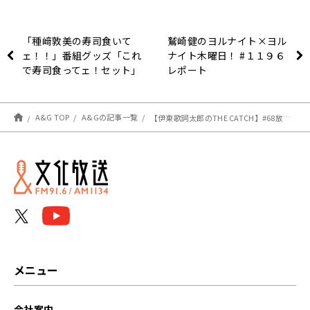
「種﨑敦美の寿司食いて
鷲崎健のヨルナイト×ヨル
ェ！！」番組グッズ「これ
ナイト木曜日！ #１１９６
で寿司食ってェ！セット」
レポート
がＡ＆Ｇショップにて販売
開始！
A&G TOP
A&Gの記事一覧
【伊東歌詞太郎のTHE CATCH】#68放送後記
メニュー
会社案内